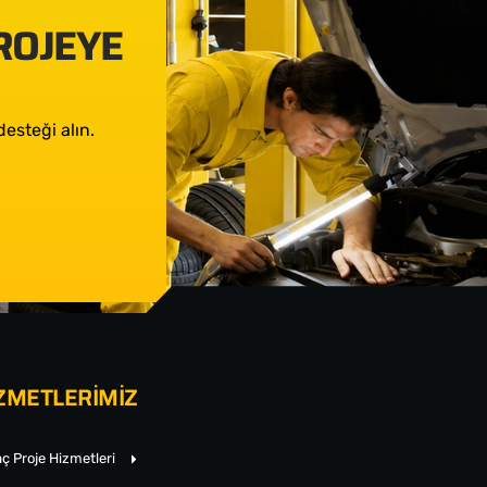
PROJEYE
esteği alın.
ZMETLERİMİZ
ç Proje Hizmetleri