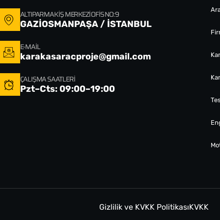
Ara
ALTIPARMAK İŞ MERKEZI OFIS NO: 9
GAZİOSMANPAŞA / İSTANBUL
Fi
E-MAIL
karakasaracproje@gmail.com
Ka
ÇALIŞMA SAATLERI
Ka
Pzt–Cts: 09:00–19:00
Tes
Eng
Mo
Gizlilik ve KVKK Politikası
KVKK