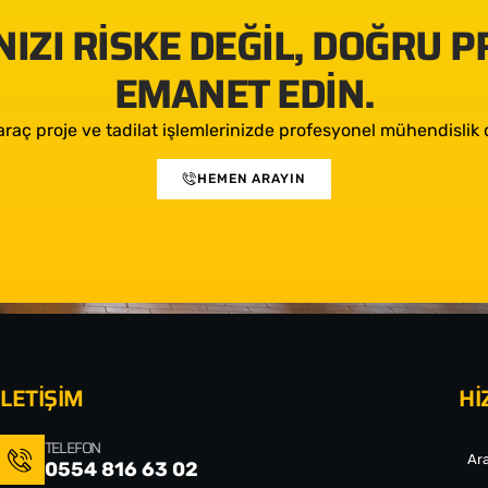
IZI RISKE DEĞIL, DOĞRU 
EMANET EDIN.
araç proje ve tadilat işlemlerinizde profesyonel mühendislik d
HEMEN ARAYIN
İLETİŞİM
Hİ
TELEFON
Ara
0554 816 63 02