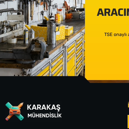
ARACIN
TSE onaylı 