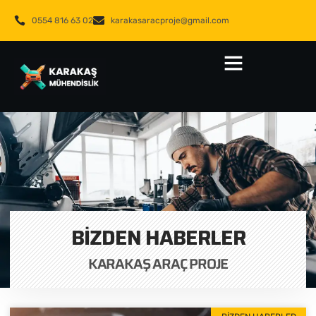
0554 816 63 02
karakasaracproje@gmail.com
BIZDEN HABERLER
KARAKAŞ ARAÇ PROJE