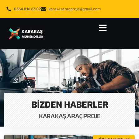
0554 816 63 02
karakasaracproje@gmail.com
BIZDEN HABERLER
KARAKAŞ ARAÇ PROJE