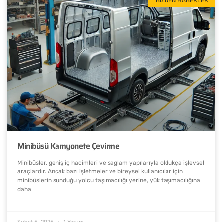
BIZDEN HABERLER
Minibüsü Kamyonete Çevirme
Minibüsler, geniş iç hacimleri ve sağlam yapılarıyla oldukça işlevsel
araçlardır. Ancak bazı işletmeler ve bireysel kullanıcılar için
minibüslerin sunduğu yolcu taşımacılığı yerine, yük taşımacılığına
daha
Şubat 5, 2025
1 Yorum