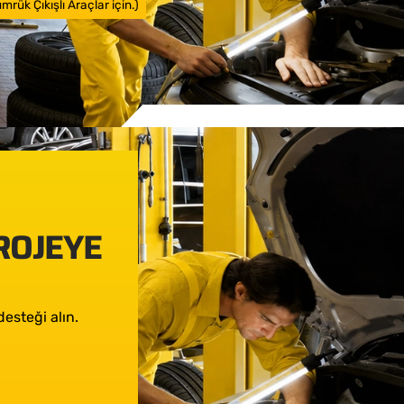
rük Çıkışlı Araçlar için.)
PROJEYE
esteği alın.