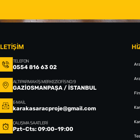
İLETİŞİM
Hİ
TELEFON
Ara
0554 816 63 02
Ara
ALTIPARMAK İŞ MERKEZI OFIS NO: 9
GAZİOSMANPAŞA / İSTANBUL
Fi
E-MAIL
karakasaracproje@gmail.com
Ka
ÇALIŞMA SAATLERI
Ka
Pzt–Cts: 09:00–19:00
Tes