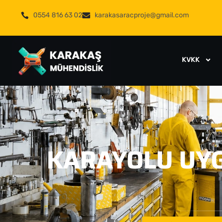
0554 816 63 02
karakasaracproje@gmail.com
KVKK
KARAYOLU UYG