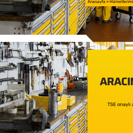
Anasayfa
»
Hizmetlerimi
ARACIN
TSE onaylı 