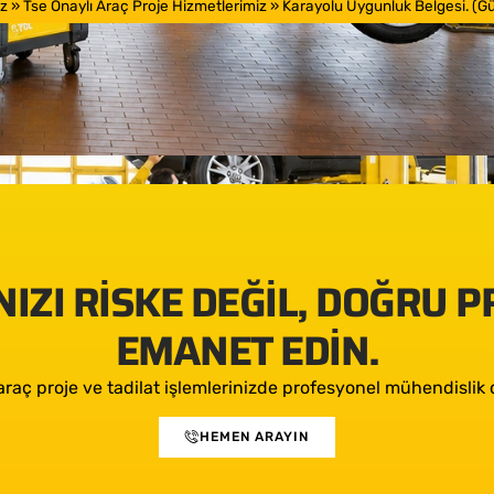
z
»
Tse Onaylı Araç Proje Hizmetlerimiz
»
Karayolu Uygunluk Belgesi. (Güm
IZI RISKE DEĞIL, DOĞRU 
EMANET EDIN.
araç proje ve tadilat işlemlerinizde profesyonel mühendislik d
HEMEN ARAYIN