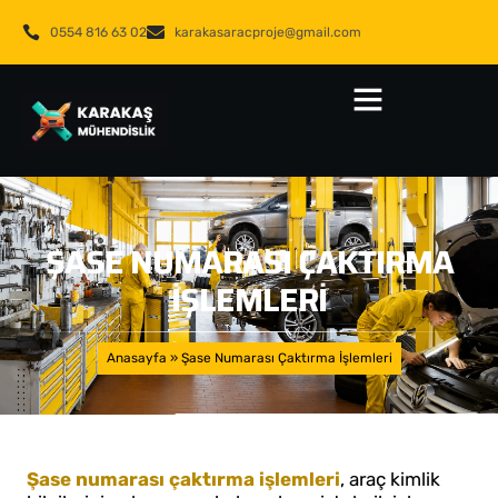
0554 816 63 02
karakasaracproje@gmail.com
ŞASE NUMARASI ÇAKTIRMA
İŞLEMLERI
Anasayfa
»
Şase Numarası Çaktırma İşlemleri
Şase numarası çaktırma işlemleri
, araç kimlik