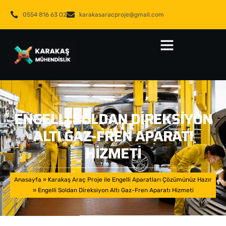
0554 816 63 02
karakasaracproje@gmail.com
ENGELLI SOLDAN DIREKSIYON
ALTI GAZ-FREN APARATI
HIZMETI
Anasayfa
»
Karakaş Araç Proje ile Engelli Aparatları Çözümünüz Hazır
»
Engelli Soldan Direksiyon Altı Gaz-Fren Aparatı Hizmeti