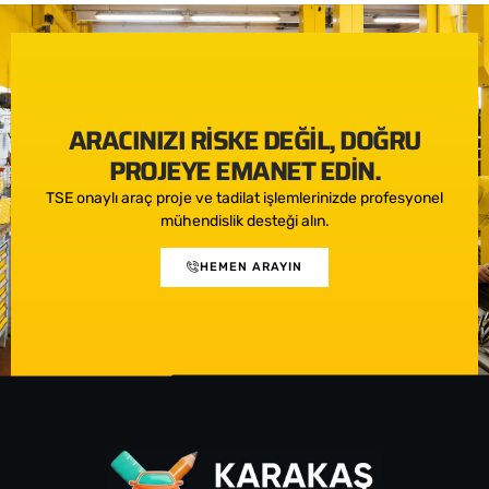
ARACINIZI RISKE DEĞIL, DOĞRU
PROJEYE EMANET EDIN.
TSE onaylı araç proje ve tadilat işlemlerinizde profesyonel
mühendislik desteği alın.
HEMEN ARAYIN