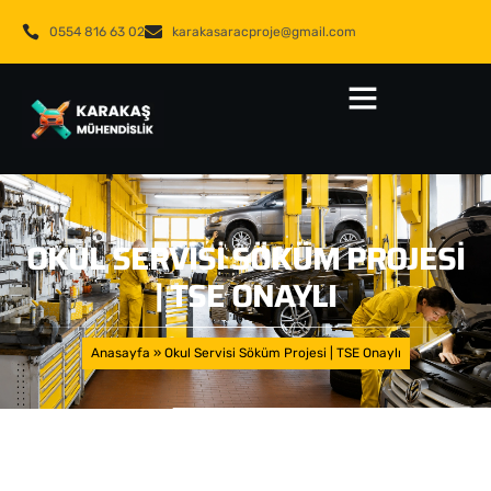
0554 816 63 02
karakasaracproje@gmail.com
OKUL SERVISI SÖKÜM PROJESI
| TSE ONAYLI
Anasayfa
»
Okul Servisi Söküm Projesi | TSE Onaylı