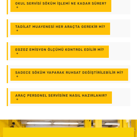
OKUL SERVISI SÖKÜM IŞLEMI NE KADAR SÜRER?
+
TADILAT MUAYENESI HER ARAÇTA GEREKIR MI?
+
EGZOZ EMISYON ÖLÇÜMÜ KONTROL EDILIR MI?
+
SADECE SÖKÜM YAPARAK RUHSAT DEĞIŞTIRILEBILIR MI?
+
ARAÇ PERSONEL SERVISINE NASIL HAZIRLANIR?
+