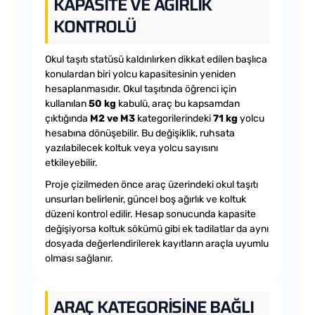
KAPASITE VE AĞIRLIK
KONTROLÜ
Okul taşıtı statüsü kaldırılırken dikkat edilen başlıca
konulardan biri yolcu kapasitesinin yeniden
hesaplanmasıdır. Okul taşıtında öğrenci için
kullanılan
50 kg
kabulü, araç bu kapsamdan
çıktığında
M2 ve M3
kategorilerindeki
71 kg
yolcu
hesabına dönüşebilir. Bu değişiklik, ruhsata
yazılabilecek koltuk veya yolcu sayısını
etkileyebilir.
Proje çizilmeden önce araç üzerindeki okul taşıtı
unsurları belirlenir, güncel boş ağırlık ve koltuk
düzeni kontrol edilir. Hesap sonucunda kapasite
değişiyorsa koltuk sökümü gibi ek tadilatlar da aynı
dosyada değerlendirilerek kayıtların araçla uyumlu
olması sağlanır.
ARAÇ KATEGORISINE BAĞLI