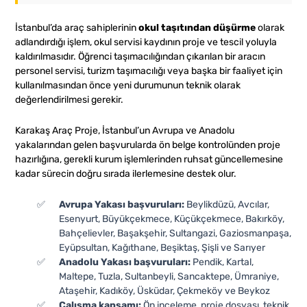
İstanbul’da araç sahiplerinin
okul taşıtından düşürme
olarak
adlandırdığı işlem, okul servisi kaydının proje ve tescil yoluyla
kaldırılmasıdır. Öğrenci taşımacılığından çıkarılan bir aracın
personel servisi, turizm taşımacılığı veya başka bir faaliyet için
kullanılmasından önce yeni durumunun teknik olarak
değerlendirilmesi gerekir.
Karakaş Araç Proje, İstanbul’un Avrupa ve Anadolu
yakalarından gelen başvurularda ön belge kontrolünden proje
hazırlığına, gerekli kurum işlemlerinden ruhsat güncellemesine
kadar sürecin doğru sırada ilerlemesine destek olur.
Avrupa Yakası başvuruları:
Beylikdüzü, Avcılar,
Esenyurt, Büyükçekmece, Küçükçekmece, Bakırköy,
Bahçelievler, Başakşehir, Sultangazi, Gaziosmanpaşa,
Eyüpsultan, Kağıthane, Beşiktaş, Şişli ve Sarıyer
Anadolu Yakası başvuruları:
Pendik, Kartal,
Maltepe, Tuzla, Sultanbeyli, Sancaktepe, Ümraniye,
Ataşehir, Kadıköy, Üsküdar, Çekmeköy ve Beykoz
Çalışma kapsamı:
Ön inceleme, proje dosyası, teknik