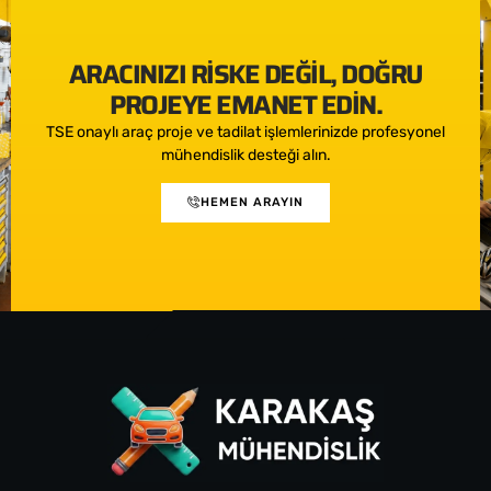
ARACINIZI RISKE DEĞIL, DOĞRU
PROJEYE EMANET EDIN.
TSE onaylı araç proje ve tadilat işlemlerinizde profesyonel
mühendislik desteği alın.
HEMEN ARAYIN