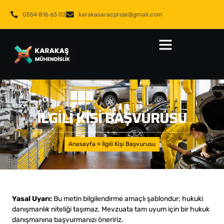
0554 816 63 02
karakasaracproje@gmail.com
İLGILI KIŞI BAŞVURUSU
Anasayfa
»
İlgili Kişi Başvurusu
Yasal Uyarı:
Bu metin bilgilendirme amaçlı şablondur; hukuki
danışmanlık niteliği taşımaz. Mevzuata tam uyum için bir hukuk
danışmanına başvurmanızı öneririz.