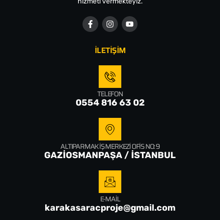
hizmeti vermekteyiz.
İLETİŞİM
TELEFON
0554 816 63 02
ALTIPARMAK İŞ MERKEZI OFIS NO: 9
GAZİOSMANPAŞA / İSTANBUL
E-MAIL
karakasaracproje@gmail.com