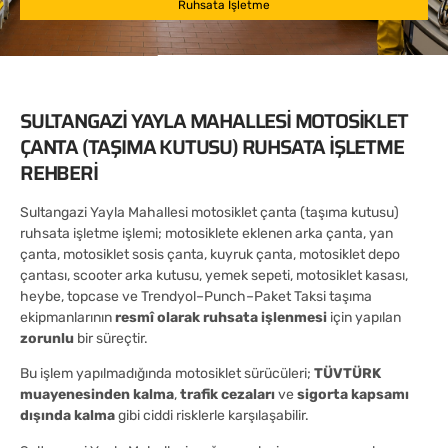
Ruhsata İşletme
SULTANGAZI YAYLA MAHALLESI MOTOSIKLET
ÇANTA (TAŞIMA KUTUSU) RUHSATA İŞLETME
REHBERI
Sultangazi Yayla Mahallesi motosiklet çanta (taşıma kutusu)
ruhsata işletme işlemi; motosiklete eklenen arka çanta, yan
çanta, motosiklet sosis çanta, kuyruk çanta, motosiklet depo
çantası, scooter arka kutusu, yemek sepeti, motosiklet kasası,
heybe, topcase ve Trendyol–Punch–Paket Taksi taşıma
ekipmanlarının
resmî olarak ruhsata işlenmesi
için yapılan
zorunlu
bir süreçtir.
Bu işlem yapılmadığında motosiklet sürücüleri;
TÜVTÜRK
muayenesinden kalma
,
trafik cezaları
ve
sigorta kapsamı
dışında kalma
gibi ciddi risklerle karşılaşabilir.