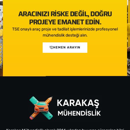
ARACINIZI RISKE DEĞIL, DOĞRU
PROJEYE EMANET EDIN.
TSE onaylı araç proje ve tadilat işlemlerinizde profesyonel
mühendislik desteği alın.
HEMEN ARAYIN