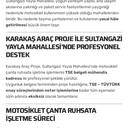
Sultangazi Yayla Mahallesi, yoğun yerleşim yapısı, ana ulaşım
akslarına yakınlığı ve paket servis faaliyetlerinin yaygınlığı
nedeniyle motosiklet kullanımının yüksek olduğu mahallelerden
biridir. Bu nedenle taşıma çantalarının ve kutularının
yasal hâle
getirilmesi
büyük önem taşır.
KARAKAŞ ARAÇ PROJE ILE SULTANGAZI
YAYLA MAHALLESI’NDE PROFESYONEL
DESTEK
Karakaş Araç Proje, Sultangazi Yayla Mahallesi’nde motosiklet
çanta ruhsata işletme işlemlerini
TSE belgeli mühendis
kadrosu
ile profesyonel şekilde yürütür.
Uygunluk belgesi temininden proje hazırlığına,
TSE – TÜVTÜRK
onay süreçlerinden noter işlemlerine
kadar tüm aşamalar
sizin adınıza
eksiksiz
olarak tamamlanır.
MOTOSIKLET ÇANTA RUHSATA
İŞLETME SÜRECI