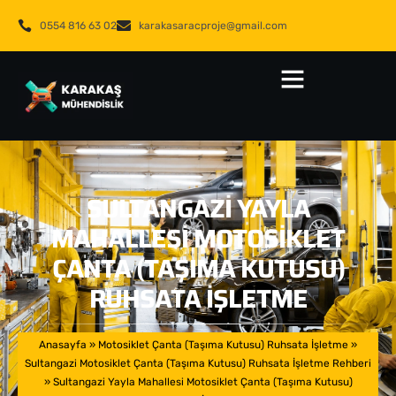
0554 816 63 02
karakasaracproje@gmail.com
SULTANGAZI YAYLA
MAHALLESI MOTOSIKLET
ÇANTA (TAŞIMA KUTUSU)
RUHSATA İŞLETME
Anasayfa
»
Motosiklet Çanta (Taşıma Kutusu) Ruhsata İşletme
»
Sultangazi Motosiklet Çanta (Taşıma Kutusu) Ruhsata İşletme Rehberi
»
Sultangazi Yayla Mahallesi Motosiklet Çanta (Taşıma Kutusu)