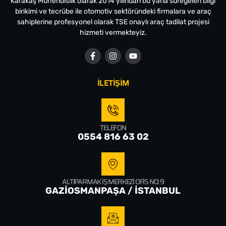
Karakaş Mühendislik olarak 2014 yılından bu yana süregelen bilgi
birikimi ve tecrübe ile otomotiv sektöründeki firmalara ve araç
sahiplerine profesyonel olarak TSE onaylı araç tadilat projesi
hizmeti vermekteyiz.
İLETİŞİM
TELEFON
0554 816 63 02
ALTIPARMAK İŞ MERKEZI OFIS NO: 9
GAZİOSMANPAŞA / İSTANBUL