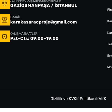
ALTIPARMAK İŞ MERKEZI OFIS NO: 9
GAZİOSMANPAŞA / İSTANBUL
Fi
E-MAIL
karakasaracproje@gmail.com
Ka
ÇALIŞMA SAATLERI
Ka
Pzt–Cts: 09:00–19:00
Tes
Eng
Mo
Gizlilik ve KVKK Politikası
KVKK