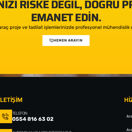
IZI RISKE DEĞIL, DOĞRU 
EMANET EDIN.
araç proje ve tadilat işlemlerinizde profesyonel mühendislik d
HEMEN ARAYIN
İLETİŞİM
Hİ
TELEFON
Ara
0554 816 63 02
Ara