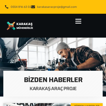
0554 816 63 02
karakasaracproje@gmail.com
BIZDEN HABERLER
KARAKAŞ ARAÇ PROJE