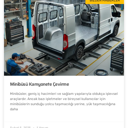
BIZDEN HABERLER
Minibüsü Kamyonete Çevirme
Minibüsler, geniş iç hacimleri ve sağlam yapılarıyla oldukça işlevsel
araçlardır. Ancak bazı işletmeler ve bireysel kullanıcılar için
minibüslerin sunduğu yolcu taşımacılığı yerine, yük taşımacılığına
daha
Şubat 5, 2025
1 Yorum