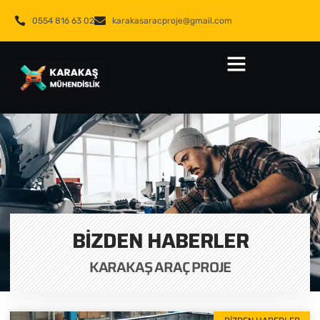
0554 816 63 02
karakasaracproje@gmail.com
BIZDEN HABERLER
KARAKAŞ ARAÇ PROJE