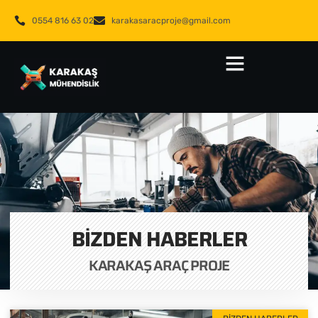
0554 816 63 02
karakasaracproje@gmail.com
BIZDEN HABERLER
KARAKAŞ ARAÇ PROJE