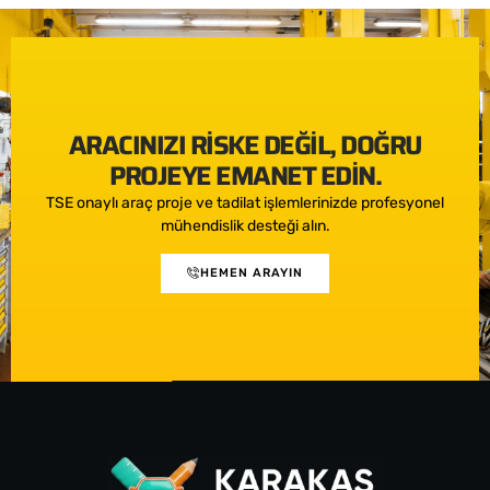
ARACINIZI RISKE DEĞIL, DOĞRU
PROJEYE EMANET EDIN.
TSE onaylı araç proje ve tadilat işlemlerinizde profesyonel
mühendislik desteği alın.
HEMEN ARAYIN