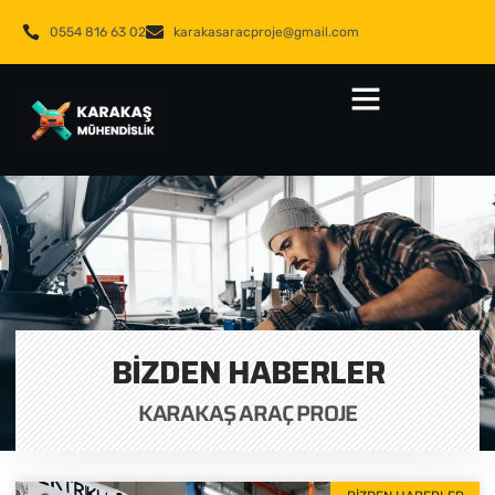
0554 816 63 02
karakasaracproje@gmail.com
BIZDEN HABERLER
KARAKAŞ ARAÇ PROJE