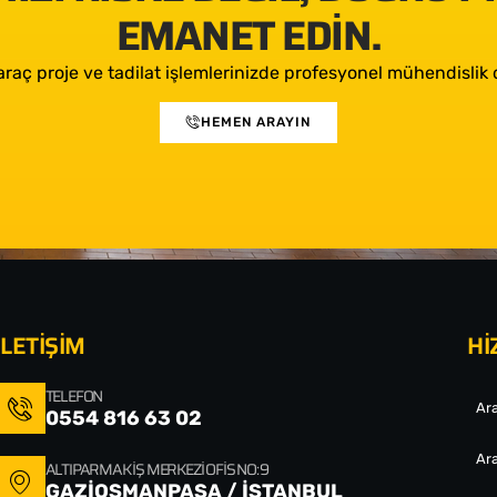
EMANET EDIN.
araç proje ve tadilat işlemlerinizde profesyonel mühendislik d
HEMEN ARAYIN
İLETİŞİM
Hİ
TELEFON
Ara
0554 816 63 02
Ara
ALTIPARMAK İŞ MERKEZI OFIS NO: 9
GAZİOSMANPAŞA / İSTANBUL