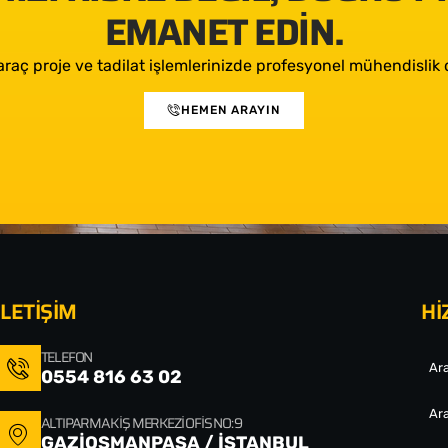
EMANET EDIN.
araç proje ve tadilat işlemlerinizde profesyonel mühendislik d
HEMEN ARAYIN
İLETİŞİM
Hİ
TELEFON
Ara
0554 816 63 02
Ara
ALTIPARMAK İŞ MERKEZI OFIS NO: 9
GAZİOSMANPAŞA / İSTANBUL