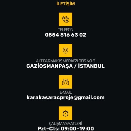
İLETİŞİM
TELEFON
0554 816 63 02
ALTIPARMAK İŞ MERKEZI OFIS NO: 9
GAZİOSMANPAŞA / İSTANBUL
E-MAIL
karakasaracproje@gmail.com
ÇALIŞMA SAATLERI
Pzt–Cts: 09:00–19:00