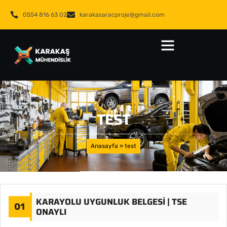
0554 816 63 02
karakasaracproje@gmail.com
TEST
Anasayfa
»
test
KARAYOLU UYGUNLUK BELGESI | TSE
01
ONAYLI