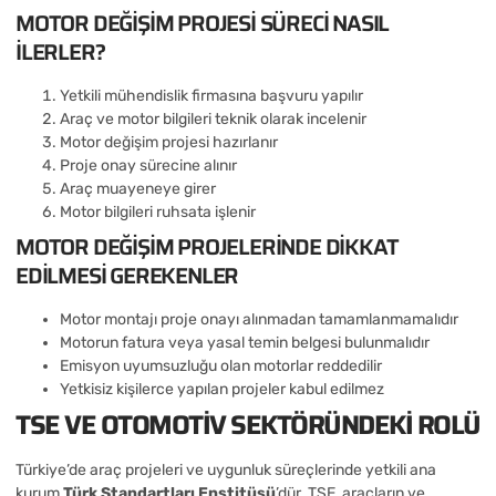
MOTOR DEĞIŞIM PROJESI SÜRECI NASIL
ILERLER?
Yetkili mühendislik firmasına başvuru yapılır
Araç ve motor bilgileri teknik olarak incelenir
Motor değişim projesi hazırlanır
Proje onay sürecine alınır
Araç muayeneye girer
Motor bilgileri ruhsata işlenir
MOTOR DEĞIŞIM PROJELERINDE DIKKAT
EDILMESI GEREKENLER
Motor montajı proje onayı alınmadan tamamlanmamalıdır
Motorun fatura veya yasal temin belgesi bulunmalıdır
Emisyon uyumsuzluğu olan motorlar reddedilir
Yetkisiz kişilerce yapılan projeler kabul edilmez
TSE VE OTOMOTIV SEKTÖRÜNDEKI ROLÜ
Türkiye’de araç projeleri ve uygunluk süreçlerinde yetkili ana
kurum
Türk Standartları Enstitüsü
’dür. TSE, araçların ve