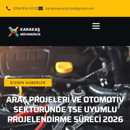
0554 816 63 02
karakasaracproje@gmail.com
BIZDEN HABERLER
ARAÇ PROJELERI VE OTOMOTIV
SEKTÖRÜNDE TSE UYUMLU
PROJELENDIRME SÜRECI 2026