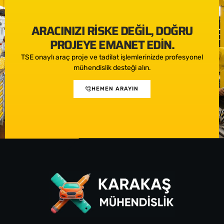
ARACINIZI RISKE DEĞIL, DOĞRU
PROJEYE EMANET EDIN.
TSE onaylı araç proje ve tadilat işlemlerinizde profesyonel
mühendislik desteği alın.
HEMEN ARAYIN