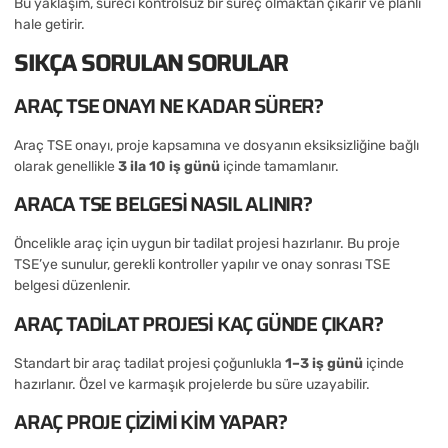
Bu yaklaşım, süreci kontrolsüz bir süreç olmaktan çıkarır ve planlı
hale getirir.
SIKÇA SORULAN SORULAR
ARAÇ TSE ONAYI NE KADAR SÜRER?
Araç TSE onayı, proje kapsamına ve dosyanın eksiksizliğine bağlı
olarak genellikle
3 ila 10 iş günü
içinde tamamlanır.
ARACA TSE BELGESI NASIL ALINIR?
Öncelikle araç için uygun bir tadilat projesi hazırlanır. Bu proje
TSE’ye sunulur, gerekli kontroller yapılır ve onay sonrası TSE
belgesi düzenlenir.
ARAÇ TADILAT PROJESI KAÇ GÜNDE ÇIKAR?
Standart bir araç tadilat projesi çoğunlukla
1–3 iş günü
içinde
hazırlanır. Özel ve karmaşık projelerde bu süre uzayabilir.
ARAÇ PROJE ÇIZIMI KIM YAPAR?