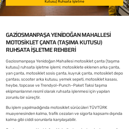
Kutusu) Ruhsata İşletme
GAZIOSMANPAŞA YENIDOĞAN MAHALLESI
MOTOSIKLET ÇANTA (TAŞIMA KUTUSU)
RUHSATA İŞLETME REHBERI
Gaziosmanpaşa Yenidoğan Mahallesi motosiklet çanta (taşıma
kutusu) ruhsata işletme işlemi; motosiklete eklenen arka çanta,
yan çanta, motosiklet sosis çanta, kuyruk çanta, motosiklet depo
çantası, scooter arka kutusu, yemek sepeti, motosiklet kasası,
heybe, topcase ve Trendyol–Punch–Paket Taksi taşıma
ekipmanlarının resmî olarak ruhsata işlenmesi için yapılan
zorunlu bir süreçtir.
Bu işlem yapılmadığında motosiklet sürücüleri TÜVTÜRK
muayenesinden kalma, trafik cezaları ve sigorta kapsamı dışında
kalma gibi ciddi sorunlarla karşılaşabilir.