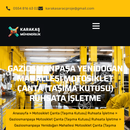
0554 816 63 02
karakasaracproje@gmail.com
GAZIOSMANPAŞA YENIDOĞAN
MAHALLESI MOTOSIKLET
ÇANTA (TAŞIMA KUTUSU)
RUHSATA İŞLETME
Anasayfa
»
Motosiklet Çanta (Taşıma Kutusu) Ruhsata İşletme
»
Gaziosmanpaşa Motosiklet Çanta (Taşıma Kutusu) Ruhsata İşletme
»
Gaziosmanpaşa Yenidoğan Mahallesi Motosiklet Çanta (Taşıma