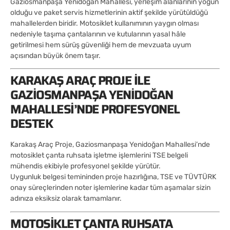
Gaziosmanpaşa Yenidoğan Mahallesi, yerleşim alanlarının yoğun
olduğu ve paket servis hizmetlerinin aktif şekilde yürütüldüğü
mahallelerden biridir. Motosiklet kullanımının yaygın olması
nedeniyle taşıma çantalarının ve kutularının yasal hâle
getirilmesi hem sürüş güvenliği hem de mevzuata uyum
açısından büyük önem taşır.
KARAKAŞ ARAÇ PROJE ILE
GAZIOSMANPAŞA YENIDOĞAN
MAHALLESI’NDE PROFESYONEL
DESTEK
Karakaş Araç Proje, Gaziosmanpaşa Yenidoğan Mahallesi’nde
motosiklet çanta ruhsata işletme işlemlerini TSE belgeli
mühendis ekibiyle profesyonel şekilde yürütür.
Uygunluk belgesi temininden proje hazırlığına, TSE ve TÜVTÜRK
onay süreçlerinden noter işlemlerine kadar tüm aşamalar sizin
adınıza eksiksiz olarak tamamlanır.
MOTOSIKLET ÇANTA RUHSATA