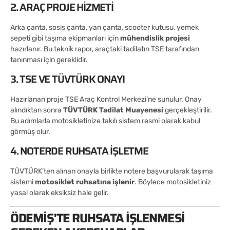
2. ARAÇ PROJE HIZMETI
Arka çanta, sosis çanta, yan çanta, scooter kutusu, yemek
sepeti gibi taşıma ekipmanları için
mühendislik projesi
hazırlanır. Bu teknik rapor, araçtaki tadilatın TSE tarafından
tanınması için gereklidir.
3. TSE VE TÜVTÜRK ONAYI
Hazırlanan proje TSE Araç Kontrol Merkezi’ne sunulur. Onay
alındıktan sonra
TÜVTÜRK Tadilat Muayenesi
gerçekleştirilir.
Bu adımlarla motosikletinize takılı sistem resmi olarak kabul
görmüş olur.
4. NOTERDE RUHSATA İŞLETME
TÜVTÜRK’ten alınan onayla birlikte notere başvurularak taşıma
sistemi
motosiklet ruhsatına işlenir
. Böylece motosikletiniz
yasal olarak eksiksiz hale gelir.
ÖDEMIŞ’TE RUHSATA İŞLENMESI