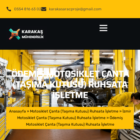
0554 816 63 02
karakasaracproje@gmail.com
ÖDEMIŞ MOTOSIKLET ÇANTA
(TAŞIMA KUTUSU) RUHSATA
İŞLETME
Anasayfa
»
Motosiklet Çanta (Taşıma Kutusu) Ruhsata İşletme
»
İzmir
Motosiklet Çanta (Taşıma Kutusu) Ruhsata İşletme
»
Ödemiş
Motosiklet Çanta (Taşıma Kutusu) Ruhsata İşletme