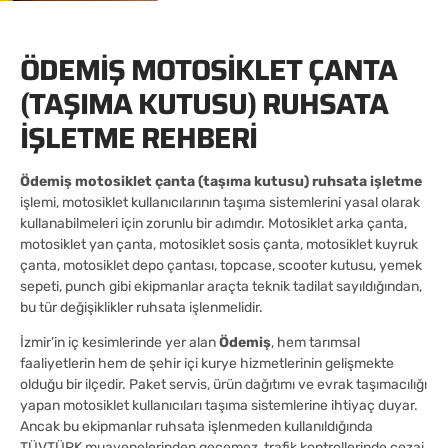
ÖDEMIŞ MOTOSIKLET ÇANTA
(TAŞIMA KUTUSU) RUHSATA
İŞLETME REHBERI
Ödemiş motosiklet çanta (taşıma kutusu) ruhsata işletme
işlemi, motosiklet kullanıcılarının taşıma sistemlerini yasal olarak
kullanabilmeleri için zorunlu bir adımdır. Motosiklet arka çanta,
motosiklet yan çanta, motosiklet sosis çanta, motosiklet kuyruk
çanta, motosiklet depo çantası, topcase, scooter kutusu, yemek
sepeti, punch gibi ekipmanlar araçta teknik tadilat sayıldığından,
bu tür değişiklikler ruhsata işlenmelidir.
İzmir’in iç kesimlerinde yer alan
Ödemiş
, hem tarımsal
faaliyetlerin hem de şehir içi kurye hizmetlerinin gelişmekte
olduğu bir ilçedir. Paket servis, ürün dağıtımı ve evrak taşımacılığı
yapan motosiklet kullanıcıları taşıma sistemlerine ihtiyaç duyar.
Ancak bu ekipmanlar ruhsata işlenmeden kullanıldığında
TÜVTÜRK muayenelerinden geçemez, trafik kontrollerinde cezai