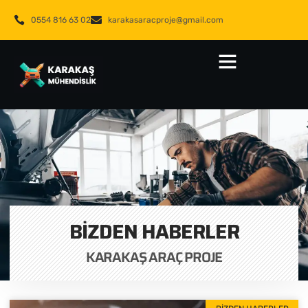
0554 816 63 02
karakasaracproje@gmail.com
BIZDEN HABERLER
KARAKAŞ ARAÇ PROJE