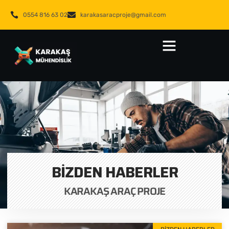
0554 816 63 02
karakasaracproje@gmail.com
BIZDEN HABERLER
KARAKAŞ ARAÇ PROJE