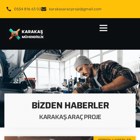
0554 816 63 02
karakasaracproje@gmail.com
BIZDEN HABERLER
KARAKAŞ ARAÇ PROJE