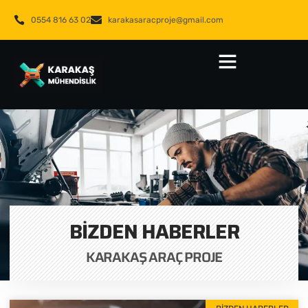
0554 816 63 02
karakasaracproje@gmail.com
BIZDEN HABERLER
KARAKAŞ ARAÇ PROJE