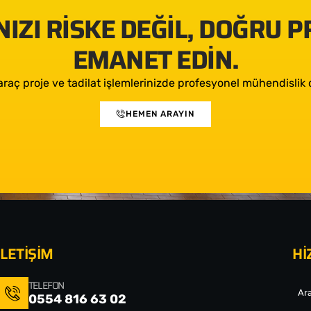
IZI RISKE DEĞIL, DOĞRU 
EMANET EDIN.
araç proje ve tadilat işlemlerinizde profesyonel mühendislik d
HEMEN ARAYIN
İLETİŞİM
Hİ
TELEFON
Ara
0554 816 63 02