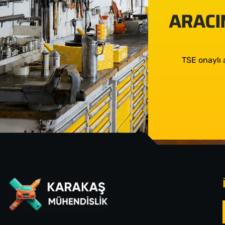
ARACIN
TSE onaylı 