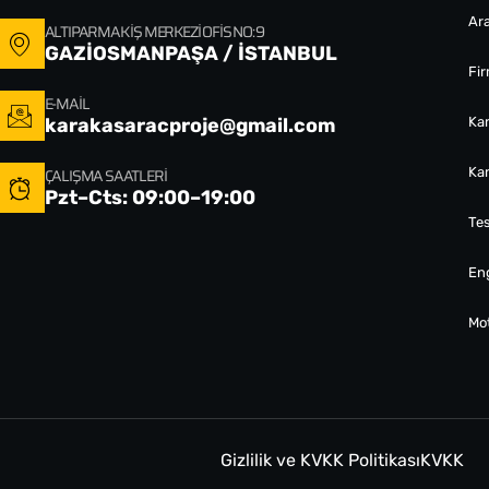
Ara
ALTIPARMAK İŞ MERKEZI OFIS NO: 9
GAZİOSMANPAŞA / İSTANBUL
Fi
E-MAIL
karakasaracproje@gmail.com
Ka
ÇALIŞMA SAATLERI
Ka
Pzt–Cts: 09:00–19:00
Tes
Eng
Mo
Gizlilik ve KVKK Politikası
KVKK