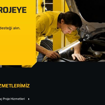
PROJEYE
esteği alın.
ZMETLERİMİZ
ç Proje Hizmetleri