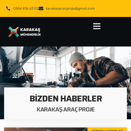
0554 816 63 02
karakasaracproje@gmail.com
BIZDEN HABERLER
KARAKAŞ ARAÇ PROJE