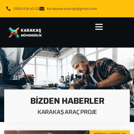
0554 816 63 02
karakasaracproje@gmail.com
BIZDEN HABERLER
KARAKAŞ ARAÇ PROJE