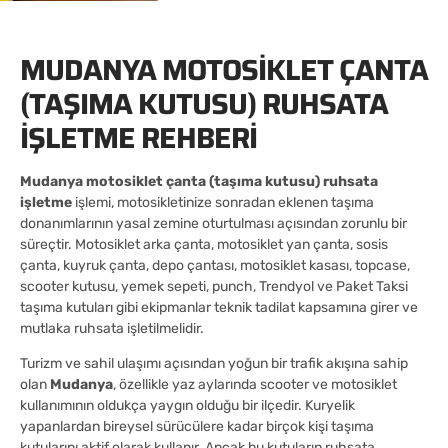
MUDANYA MOTOSIKLET ÇANTA
(TAŞIMA KUTUSU) RUHSATA
İŞLETME REHBERI
Mudanya motosiklet çanta (taşıma kutusu) ruhsata
işletme
işlemi, motosikletinize sonradan eklenen taşıma
donanımlarının yasal zemine oturtulması açısından zorunlu bir
süreçtir. Motosiklet arka çanta, motosiklet yan çanta, sosis
çanta, kuyruk çanta, depo çantası, motosiklet kasası, topcase,
scooter kutusu, yemek sepeti, punch, Trendyol ve Paket Taksi
taşıma kutuları gibi ekipmanlar teknik tadilat kapsamına girer ve
mutlaka ruhsata işletilmelidir.
Turizm ve sahil ulaşımı açısından yoğun bir trafik akışına sahip
olan
Mudanya
, özellikle yaz aylarında scooter ve motosiklet
kullanımının oldukça yaygın olduğu bir ilçedir. Kuryelik
yapanlardan bireysel sürücülere kadar birçok kişi taşıma
kutularını aktif olarak kullanır. Ancak bu kutuların ruhsata