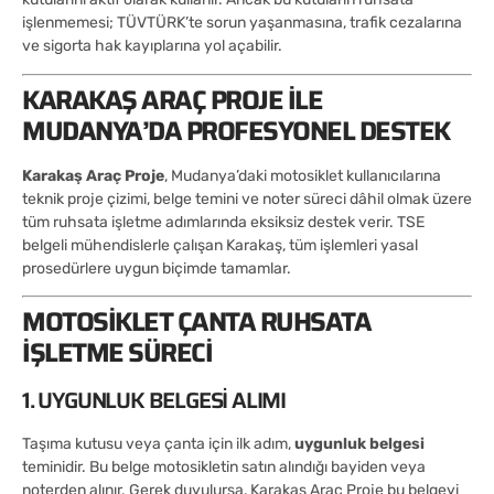
işlenmemesi; TÜVTÜRK’te sorun yaşanmasına, trafik cezalarına
ve sigorta hak kayıplarına yol açabilir.
KARAKAŞ ARAÇ PROJE ILE
MUDANYA’DA PROFESYONEL DESTEK
Karakaş Araç Proje
, Mudanya’daki motosiklet kullanıcılarına
teknik proje çizimi, belge temini ve noter süreci dâhil olmak üzere
tüm ruhsata işletme adımlarında eksiksiz destek verir. TSE
belgeli mühendislerle çalışan Karakaş, tüm işlemleri yasal
prosedürlere uygun biçimde tamamlar.
MOTOSIKLET ÇANTA RUHSATA
İŞLETME SÜRECI
1. UYGUNLUK BELGESI ALIMI
Taşıma kutusu veya çanta için ilk adım,
uygunluk belgesi
teminidir. Bu belge motosikletin satın alındığı bayiden veya
noterden alınır. Gerek duyulursa, Karakaş Araç Proje bu belgeyi