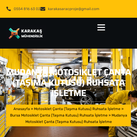
0554 816 63 02
karakasaracproje@gmail.com
MUDANYA MOTOSIKLET ÇANTA
(TAŞIMA KUTUSU) RUHSATA
İŞLETME
Anasayfa
»
Motosiklet Çanta (Taşıma Kutusu) Ruhsata İşletme
»
Bursa Motosiklet Çanta (Taşıma Kutusu) Ruhsata İşletme
»
Mudanya
Motosiklet Çanta (Taşıma Kutusu) Ruhsata İşletme