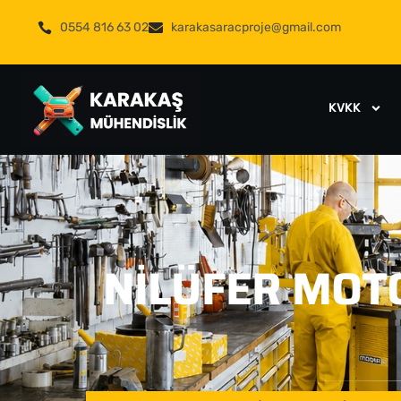
0554 816 63 02
karakasaracproje@gmail.com
KVKK
NILÜFER MOT