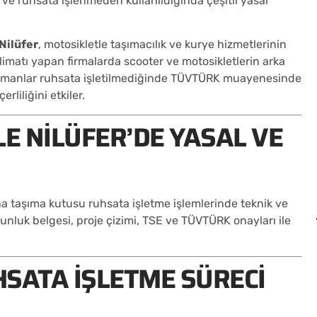
ır ve ruhsata işlenmeden kullanıldığında çeşitli yasal
Nilüfer
, motosikletle taşımacılık ve kurye hizmetlerinin
limatı yapan firmalarda scooter ve motosikletlerin arka
kipmanlar ruhsata işletilmediğinde TÜVTÜRK muayenesinde
rliliğini etkiler.
E NILÜFER’DE YASAL VE
rına taşıma kutusu ruhsata işletme işlemlerinde teknik ve
luk belgesi, proje çizimi, TSE ve TÜVTÜRK onayları ile
SATA İŞLETME SÜRECI