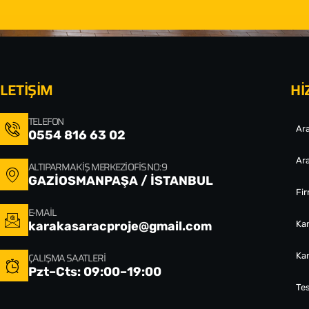
İLETİŞİM
Hİ
TELEFON
Ara
0554 816 63 02
Ara
ALTIPARMAK İŞ MERKEZI OFIS NO: 9
GAZİOSMANPAŞA / İSTANBUL
Fi
E-MAIL
karakasaracproje@gmail.com
Ka
ÇALIŞMA SAATLERI
Ka
Pzt–Cts: 09:00–19:00
Tes