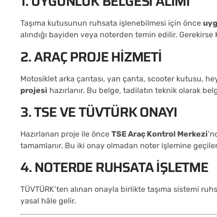
1. UYGUNLUK BELGESI ALIMI
Taşıma kutusunun ruhsata işlenebilmesi için önce
uyg
alındığı bayiden veya noterden temin edilir. Gerekirse 
2. ARAÇ PROJE HIZMETI
Motosiklet arka çantası, yan çanta, scooter kutusu, h
projesi
hazırlanır. Bu belge, tadilatın teknik olarak be
3. TSE VE TÜVTÜRK ONAYI
Hazırlanan proje ile önce
TSE Araç Kontrol Merkezi
’n
tamamlanır. Bu iki onay olmadan noter işlemine geçil
4. NOTERDE RUHSATA İŞLETME
TÜVTÜRK’ten alınan onayla birlikte taşıma sistemi ruhsa
yasal hâle gelir.