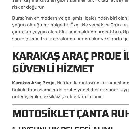
Taksi taşıma kutuları gibi sistemler teknik tadilat sayıl
riskler doğurur.
Bursa’nın en modern ve gelişmiş ilçelerinden biri olan
yoğun olduğu bir bölgedir. Özellikle yemek ve ürün tes
çantaları yaygın olarak kullanılmaktadır. Ancak bu e
sorun çıkarır, trafik cezalarına neden olur ve sigorta geçe
KARAKAŞ ARAÇ PROJE IL
GÜVENLI HIZMET
Karakaş Araç Proje
, Nilüfer’de motosiklet kullanıcıla
hukuki tüm aşamalarda profesyonel destek sunar. Uygun
noter işlemleri eksiksiz şekilde tamamlanır.
MOTOSIKLET ÇANTA RUH