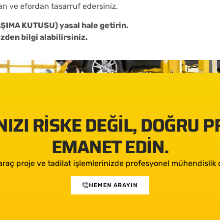
an ve efordan tasarruf edersiniz.
AŞIMA KUTUSU) yasal hale getirin.
den bilgi alabilirsiniz.
IZI RISKE DEĞIL, DOĞRU 
EMANET EDIN.
araç proje ve tadilat işlemlerinizde profesyonel mühendislik d
HEMEN ARAYIN