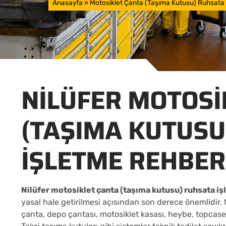
Anasayfa
»
Motosiklet Çanta (Taşıma Kutusu) Ruhsata
NILÜFER MOTOSI
(TAŞIMA KUTUSU
İŞLETME REHBER
Nilüfer motosiklet çanta (taşıma kutusu) ruhsata i
yasal hale getirilmesi açısından son derece önemlidir. 
çanta, depo çantası, motosiklet kasası, heybe, topcas