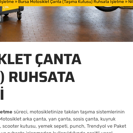
 İşletme
»
Bursa Motosiklet Çanta (Taşıma Kutusu) Ruhsata İşletme
»
Ni
KLET ÇANTA
) RUHSATA
I
şletme
süreci, motosikletinize takılan taşıma sistemlerinin
Motosiklet arka çanta, yan çanta, sosis çanta, kuyruk
e, scooter kutusu, yemek sepeti, punch, Trendyol ve Paket