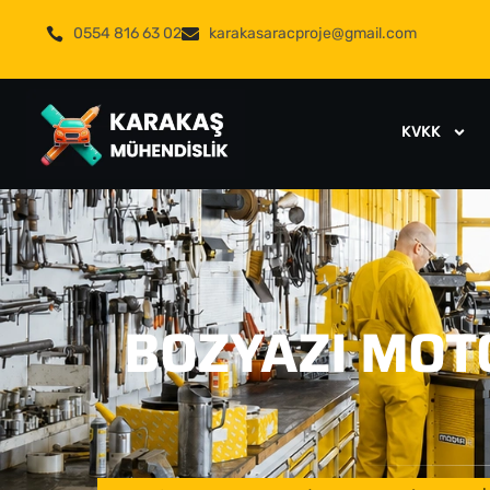
0554 816 63 02
karakasaracproje@gmail.com
KVKK
BOZYAZI MOT