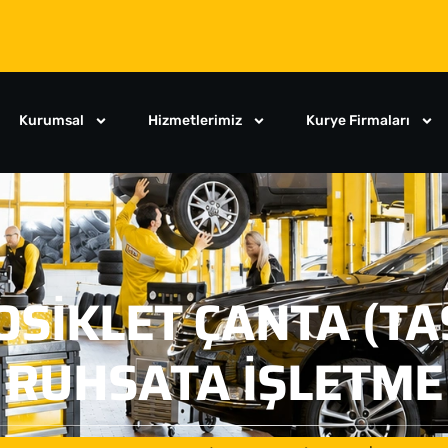
Kurumsal
Hizmetlerimiz
Kurye Firmaları
OSIKLET ÇANTA (TA
RUHSATA İŞLETME