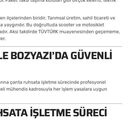
 Paket Taksi taşıma kutuları gibi birçok eklenti, teknik
.
n ilçelerinden biridir. Tarımsal üretim, sahil ticareti ve
ça yaygındır. Bu doğrultuda scooter ve motosiklet
rundadır. Aksi takdirde TÜVTÜRK muayenesinden geçememe,
er.
LE BOZYAZI’DA GÜVENLI
ılarına çanta ruhsata işletme sürecinde profesyonel
geli mühendis kadrosuyla her işlem yasalara uygun
SATA İŞLETME SÜRECI