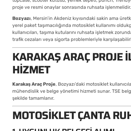
topcase, scooter kutusu, yemek sepeti, punch, Trendyol,
proje ve resmi onaylar sonrasında ruhsata işlenmelidir
Bozyazı
, Mersin’in Akdeniz kıyısındaki sakin ama üretke
yerel paket taşımacılığında motosiklet kullanımı olduk
kullanıcıları, taşıma kutularını ruhsata işletmek zo
trafik cezaları veya sigorta problemleriyle karşılaşabilirl
KARAKAŞ ARAÇ PROJE I
HIZMET
Karakaş Araç Proje
, Bozyazı’daki motosiklet kullanıc
mühendislik ve belge yönetimi hizmeti sunar. TSE bel
şekilde tamamlanır.
MOTOSIKLET ÇANTA RUH