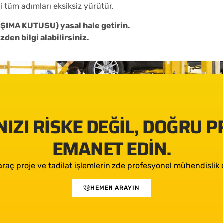
 tüm adımları eksiksiz yürütür.
AŞIMA KUTUSU) yasal hale getirin.
den bilgi alabilirsiniz.
IZI RISKE DEĞIL, DOĞRU 
EMANET EDIN.
araç proje ve tadilat işlemlerinizde profesyonel mühendislik d
HEMEN ARAYIN