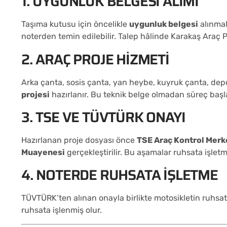
1. UYGUNLUK BELGESI ALIMI
Taşıma kutusu için öncelikle
uygunluk belgesi
alınmal
noterden temin edilebilir. Talep hâlinde Karakaş Araç Pr
2. ARAÇ PROJE HIZMETI
Arka çanta, sosis çanta, yan heybe, kuyruk çanta, depo
projesi
hazırlanır. Bu teknik belge olmadan süreç başl
3. TSE VE TÜVTÜRK ONAYI
Hazırlanan proje dosyası önce
TSE Araç Kontrol Merk
Muayenesi
gerçekleştirilir. Bu aşamalar ruhsata işlet
4. NOTERDE RUHSATA İŞLETME
TÜVTÜRK’ten alınan onayla birlikte motosikletin ruhsat
ruhsata işlenmiş olur.