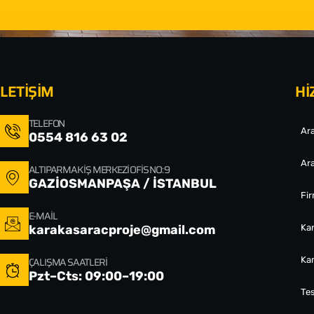
İLETİŞİM
Hİ
TELEFON
Ara
0554 816 63 02
Ara
ALTIPARMAK İŞ MERKEZI OFIS NO: 9
GAZİOSMANPAŞA / İSTANBUL
Fi
E-MAIL
karakasaracproje@gmail.com
Ka
ÇALIŞMA SAATLERI
Ka
Pzt–Cts: 09:00–19:00
Tes