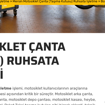
İşletme
»
Mersin Motosiklet Çanta (Taşıma Kutusu) Ruhsata İşletme
»
Bo
KLET ÇANTA
) RUHSATA
I
işletme
işlemi, motosiklet kullanıcılarının araçlarına
si açısından kritik bir süreçtir. Motosiklet arka çanta,
anta, motosiklet depo çantası, motosiklet kasası, heybe,