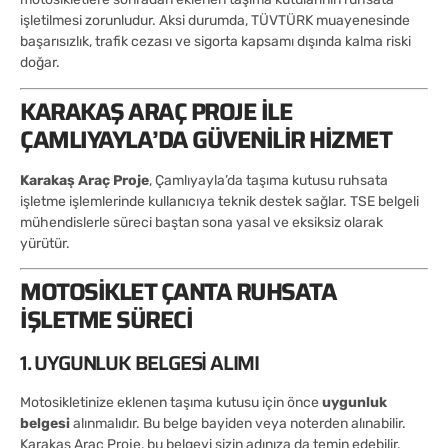
işletilmesi zorunludur. Aksi durumda, TÜVTÜRK muayenesinde
başarısızlık, trafik cezası ve sigorta kapsamı dışında kalma riski
doğar.
KARAKAŞ ARAÇ PROJE ILE
ÇAMLIYAYLA’DA GÜVENILIR HIZMET
Karakaş Araç Proje
, Çamlıyayla’da taşıma kutusu ruhsata
işletme işlemlerinde kullanıcıya teknik destek sağlar. TSE belgeli
mühendislerle süreci baştan sona yasal ve eksiksiz olarak
yürütür.
MOTOSIKLET ÇANTA RUHSATA
İŞLETME SÜRECI
1. UYGUNLUK BELGESI ALIMI
Motosikletinize eklenen taşıma kutusu için önce
uygunluk
belgesi
alınmalıdır. Bu belge bayiden veya noterden alınabilir.
Karakaş Araç Proje, bu belgeyi sizin adınıza da temin edebilir.