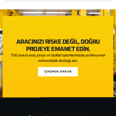
Çamlıyayla Motosiklet Çanta (Taşıma Kutusu) Ruhsata İşletme
ARACINIZI RISKE DEĞIL, DOĞRU
PROJEYE EMANET EDIN.
TSE onaylı araç proje ve tadilat işlemlerinizde profesyonel
mühendislik desteği alın.
HEMEN ARAYIN