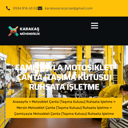
0554 816 63 02
karakasaracproje@gmail.com
ÇAMLIYAYLA MOTOSIKLET
ÇANTA (TAŞIMA KUTUSU)
RUHSATA İŞLETME
Anasayfa
»
Motosiklet Çanta (Taşıma Kutusu) Ruhsata İşletme
»
Mersin Motosiklet Çanta (Taşıma Kutusu) Ruhsata İşletme
»
Çamlıyayla Motosiklet Çanta (Taşıma Kutusu) Ruhsata İşletme