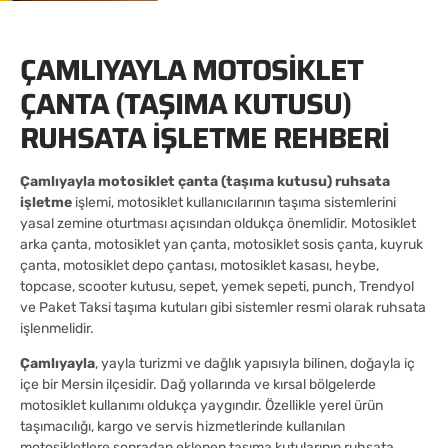
ÇAMLIYAYLA MOTOSIKLET
ÇANTA (TAŞIMA KUTUSU)
RUHSATA İŞLETME REHBERI
Çamlıyayla motosiklet çanta (taşıma kutusu) ruhsata
işletme
işlemi, motosiklet kullanıcılarının taşıma sistemlerini
yasal zemine oturtması açısından oldukça önemlidir. Motosiklet
arka çanta, motosiklet yan çanta, motosiklet sosis çanta, kuyruk
çanta, motosiklet depo çantası, motosiklet kasası, heybe,
topcase, scooter kutusu, sepet, yemek sepeti, punch, Trendyol
ve Paket Taksi taşıma kutuları gibi sistemler resmi olarak ruhsata
işlenmelidir.
Çamlıyayla
, yayla turizmi ve dağlık yapısıyla bilinen, doğayla iç
içe bir Mersin ilçesidir. Dağ yollarında ve kırsal bölgelerde
motosiklet kullanımı oldukça yaygındır. Özellikle yerel ürün
taşımacılığı, kargo ve servis hizmetlerinde kullanılan
motosikletlere sonradan eklenen taşıma kutularının ruhsata