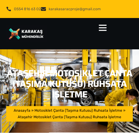
0554 816 63 02
karakasaracproje@gmail.com
ATAŞEHIR MOTOSIKLET ÇANTA
(TAŞIMA KUTUSU) RUHSATA
İŞLETME
Anasayfa
»
Motosiklet Çanta (Taşıma Kutusu) Ruhsata İşletme
»
Ataşehir Motosiklet Çanta (Taşıma Kutusu) Ruhsata İşletme