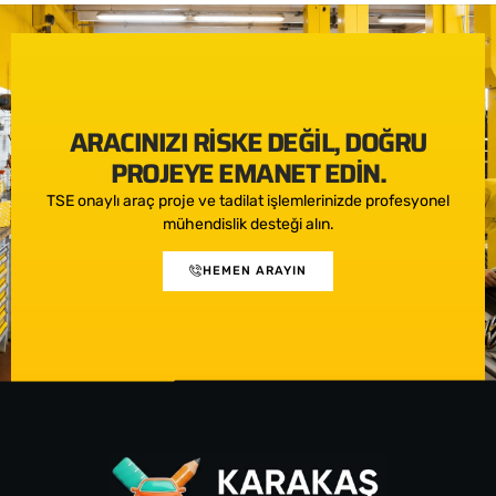
ARACINIZI RISKE DEĞIL, DOĞRU
PROJEYE EMANET EDIN.
TSE onaylı araç proje ve tadilat işlemlerinizde profesyonel
mühendislik desteği alın.
HEMEN ARAYIN