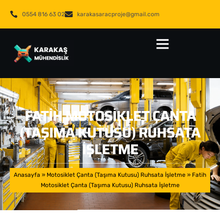
0554 816 63 02
karakasaracproje@gmail.com
FATIH MOTOSIKLET ÇANTA
(TAŞIMA KUTUSU) RUHSATA
İŞLETME
Anasayfa
»
Motosiklet Çanta (Taşıma Kutusu) Ruhsata İşletme
»
Fatih
Motosiklet Çanta (Taşıma Kutusu) Ruhsata İşletme