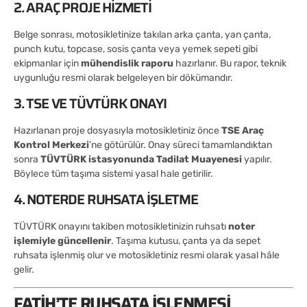
2. ARAÇ PROJE HIZMETI
Belge sonrası, motosikletinize takılan arka çanta, yan çanta,
punch kutu, topcase, sosis çanta veya yemek sepeti gibi
ekipmanlar için
mühendislik raporu
hazırlanır. Bu rapor, teknik
uygunluğu resmi olarak belgeleyen bir dökümandır.
3. TSE VE TÜVTÜRK ONAYI
Hazırlanan proje dosyasıyla motosikletiniz önce
TSE Araç
Kontrol Merkezi
’ne götürülür. Onay süreci tamamlandıktan
sonra
TÜVTÜRK istasyonunda Tadilat Muayenesi
yapılır.
Böylece tüm taşıma sistemi yasal hale getirilir.
4. NOTERDE RUHSATA İŞLETME
TÜVTÜRK onayını takiben motosikletinizin ruhsatı
noter
işlemiyle güncellenir
. Taşıma kutusu, çanta ya da sepet
ruhsata işlenmiş olur ve motosikletiniz resmi olarak yasal hâle
gelir.
FATIH’TE RUHSATA İŞLENMESI