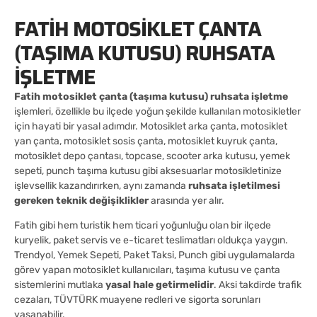
FATIH MOTOSIKLET ÇANTA
(TAŞIMA KUTUSU) RUHSATA
İŞLETME
Fatih motosiklet çanta (taşıma kutusu) ruhsata işletme
işlemleri, özellikle bu ilçede yoğun şekilde kullanılan motosikletler
için hayati bir yasal adımdır. Motosiklet arka çanta, motosiklet
yan çanta, motosiklet sosis çanta, motosiklet kuyruk çanta,
motosiklet depo çantası, topcase, scooter arka kutusu, yemek
sepeti, punch taşıma kutusu gibi aksesuarlar motosikletinize
işlevsellik kazandırırken, aynı zamanda
ruhsata işletilmesi
gereken teknik değişiklikler
arasında yer alır.
Fatih gibi hem turistik hem ticari yoğunluğu olan bir ilçede
kuryelik, paket servis ve e-ticaret teslimatları oldukça yaygın.
Trendyol, Yemek Sepeti, Paket Taksi, Punch gibi uygulamalarda
görev yapan motosiklet kullanıcıları, taşıma kutusu ve çanta
sistemlerini mutlaka
yasal hale getirmelidir
. Aksi takdirde trafik
cezaları, TÜVTÜRK muayene redleri ve sigorta sorunları
yaşanabilir.