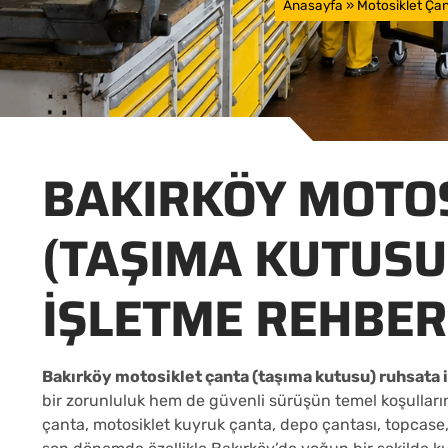
Anasayfa
»
Motosiklet Ça
BAKIRKÖY MOTOS
(TAŞIMA KUTUSU
İŞLETME REHBER
Bakırköy motosiklet çanta (taşıma kutusu) ruhsata 
bir zorunluluk hem de güvenli sürüşün temel koşulların
çanta, motosiklet kuyruk çanta, depo çantası, topcase