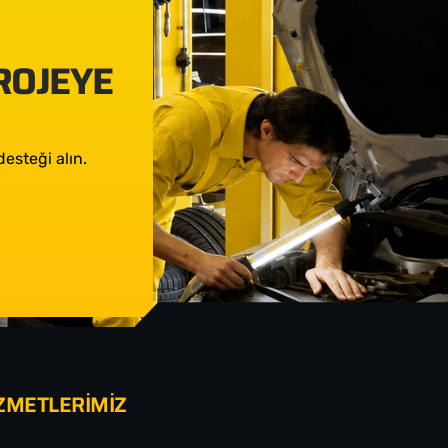
PROJEYE
esteği alın.
ZMETLERİMİZ