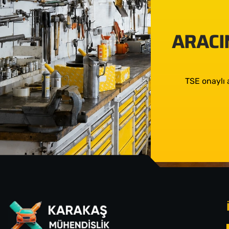
ARACIN
TSE onaylı 