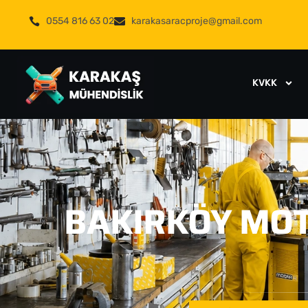
0554 816 63 02
karakasaracproje@gmail.com
KVKK
BAKIRKÖY MOT