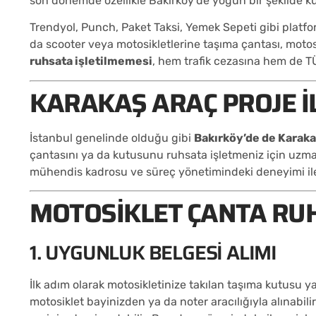
son dönemde özellikle Bakırköy’de yoğun bir şekilde ku
Trendyol, Punch, Paket Taksi, Yemek Sepeti gibi platfor
da scooter veya motosikletlerine taşıma çantası, moto
ruhsata işletilmemesi
, hem trafik cezasına hem de 
KARAKAŞ ARAÇ PROJE I
İstanbul genelinde olduğu gibi
Bakırköy’de de Karaka
çantasını ya da kutusunu ruhsata işletmeniz için uzma
mühendis kadrosu ve süreç yönetimindeki deneyimi ile 
MOTOSIKLET ÇANTA RUH
1. UYGUNLUK BELGESI ALIMI
İlk adım olarak motosikletinize takılan taşıma kutusu y
motosiklet bayinizden ya da noter aracılığıyla alınabil