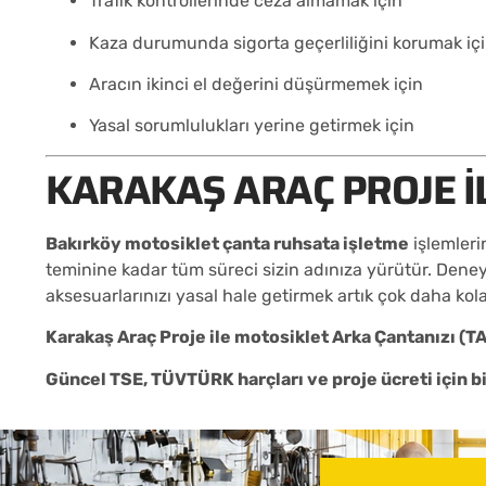
Trafik kontrollerinde ceza almamak için
Kaza durumunda sigorta geçerliliğini korumak iç
Aracın ikinci el değerini düşürmemek için
Yasal sorumlulukları yerine getirmek için
KARAKAŞ ARAÇ PROJE I
Bakırköy motosiklet çanta ruhsata işletme
işlemleri
teminine kadar tüm süreci sizin adınıza yürütür. Deneyi
aksesuarlarınızı yasal hale getirmek artık çok daha kola
Karakaş Araç Proje ile motosiklet Arka Çantanızı (T
Güncel TSE, TÜVTÜRK harçları ve proje ücreti için biz