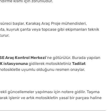
endirme kısmı için zorunludur.
 süreci başlar. Karakaş Araç Proje mühendisleri,
anta, kuyruk çanta veya topcase gibi ekipmanları teknik
turur.
SE Araç Kontrol Merkezi
’ne götürülür. Burada yapılan
 istasyonuna
gidilerek motosikletiniz
Tadilat
motosikletle uyumlu olduğunu resmen onaylar.
li güncellemeler yapılması için notere gidilir. Taşıma
ak işlenir ve artık motosikletin yasal bir parçası haline