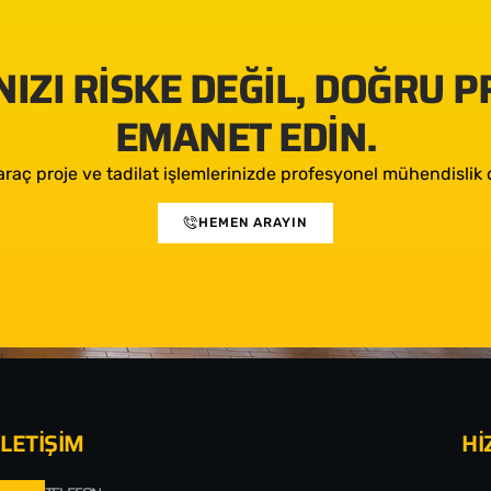
IZI RISKE DEĞIL, DOĞRU 
EMANET EDIN.
araç proje ve tadilat işlemlerinizde profesyonel mühendislik d
HEMEN ARAYIN
İLETİŞİM
Hİ