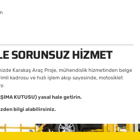
in
LE SORUNSUZ HIZMET
nizde Karakaş Araç Proje, mühendislik hizmetinden belge
mli kadrosu ve hızlı işlem akışı sayesinde, motosiklet
y.
AŞIMA KUTUSU) yasal hale getirin.
den bilgi alabilirsiniz.