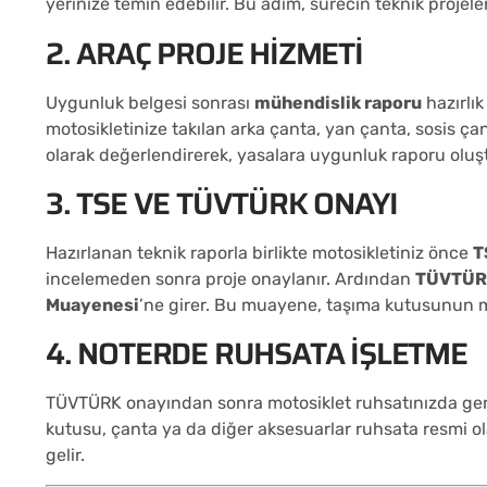
yerinize temin edebilir. Bu adım, sürecin teknik projel
2. ARAÇ PROJE HIZMETI
Uygunluk belgesi sonrası
mühendislik raporu
hazırlık
motosikletinize takılan arka çanta, yan çanta, sosis ç
olarak değerlendirerek, yasalara uygunluk raporu oluş
3. TSE VE TÜVTÜRK ONAYI
Hazırlanan teknik raporla birlikte motosikletiniz önce
T
incelemeden sonra proje onaylanır. Ardından
TÜVTÜRK
Muayenesi
’ne girer. Bu muayene, taşıma kutusunun 
4. NOTERDE RUHSATA İŞLETME
TÜVTÜRK onayından sonra motosiklet ruhsatınızda gerek
kutusu, çanta ya da diğer aksesuarlar ruhsata resmi olar
gelir.