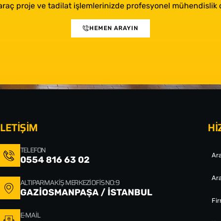
araç proje ve tadilat işlemlerinizde profesyonel mühendislik d
HEMEN ARAYIN
İLETİŞİM
Hİ
TELEFON
Ara
0554 816 63 02
Ara
ALTIPARMAK İŞ MERKEZI OFIS NO: 9
GAZİOSMANPAŞA / İSTANBUL
Fi
E-MAIL