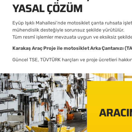
YASAL ÇÖZÜM
Eyüp Işıklı Mahallesi’nde motosiklet çanta ruhsata işl
mühendislik desteğiyle sorunsuz şekilde yürütülür.
Tüm resmî işlemler mevzuata uygun ve eksiksiz şekild
Karakaş Araç Proje ile motosiklet Arka Çantanızı (T
Güncel TSE, TÜVTÜRK harçları ve proje ücretleri hakkında
ARACIN