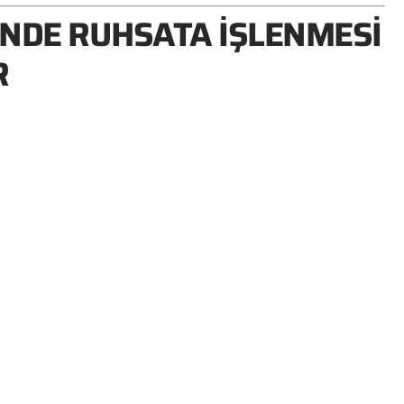
’NDE RUHSATA İŞLENMESI
R