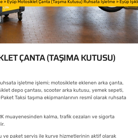
me
»
Eyüp Motosiklet Çanta (Taşıma Kutusu) Ruhsata İşletme
»
Eyüp Işık
KLET ÇANTA (TAŞIMA KUTUSU)
ruhsata işletme işlemi; motosiklete eklenen arka çanta,
iklet depo çantası, scooter arka kutusu, yemek sepeti,
Paket Taksi taşıma ekipmanlarının resmî olarak ruhsata
K muayenesinden kalma, trafik cezaları ve sigorta
ir.
 ve paket servis ile kurye hizmetlerinin aktif olarak