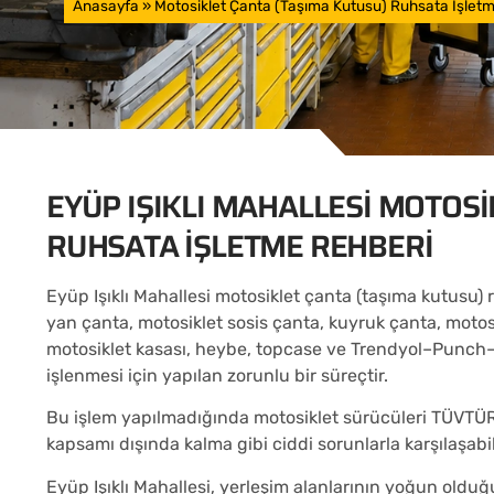
Anasayfa
»
Motosiklet Çanta (Taşıma Kutusu) Ruhsata İşlet
EYÜP IŞIKLI MAHALLESI MOTOSI
RUHSATA İŞLETME REHBERI
Eyüp Işıklı Mahallesi motosiklet çanta (taşıma kutusu) 
yan çanta, motosiklet sosis çanta, kuyruk çanta, motos
motosiklet kasası, heybe, topcase ve Trendyol–Punch–
işlenmesi için yapılan zorunlu bir süreçtir.
Bu işlem yapılmadığında motosiklet sürücüleri TÜVTÜR
kapsamı dışında kalma gibi ciddi sorunlarla karşılaşabil
Eyüp Işıklı Mahallesi, yerleşim alanlarının yoğun olduğu