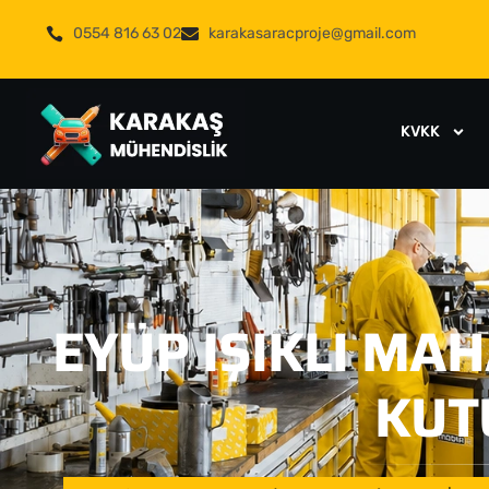
0554 816 63 02
karakasaracproje@gmail.com
KVKK
EYÜP IŞIKLI MA
KUT