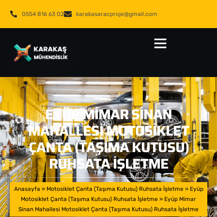
0554 816 63 02
karakasaracproje@gmail.com
EYÜP MIMAR SINAN
MAHALLESI MOTOSIKLET
ÇANTA (TAŞIMA KUTUSU)
RUHSATA İŞLETME
Anasayfa
»
Motosiklet Çanta (Taşıma Kutusu) Ruhsata İşletme
»
Eyüp
Motosiklet Çanta (Taşıma Kutusu) Ruhsata İşletme
»
Eyüp Mimar
Sinan Mahallesi Motosiklet Çanta (Taşıma Kutusu) Ruhsata İşletme