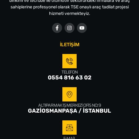
birikimi ve tecrübe ile otomotiv sektöründeki firmalara ve araç
sahiplerine profesyonel olarak TSE onaylı araç tadilat projesi
hizmeti vermekteyiz.
İLETİŞİM
TELEFON
0554 816 63 02
ALTIPARMAK İŞ MERKEZI OFIS NO: 9
GAZİOSMANPAŞA / İSTANBUL
E-MAIL