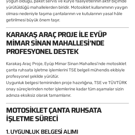
yoğun olduğu, paket servis ve kurye faaliyetlerinin aktif biçimde
yürütüldüğü mahallelerden biridir. Motosiklet kullanımının yaygın
olması nedeniyle taşıma çantalarının ve kutularının yasal hâle
getirilmesi büyük önem taşır.
KARAKAŞ ARAÇ PROJE ILE EYÜP
MIMAR SINAN MAHALLESI’NDE
PROFESYONEL DESTEK
Karakaş Araç Proje, Eyüp Mimar Sinan Mahallesi’nde motosiklet
çanta ruhsata işletme işlemlerini TSE belgeli mühendis ekibiyle
profesyonel şekilde yürütür.
Uygunluk belgesi temininden proje hazırlığına, TSE ve TÜVTÜRK
onay süreçlerinden noter işlemlerine kadar tüm aşamalar sizin
adınıza eksiksiz olarak tamamlanır.
MOTOSIKLET ÇANTA RUHSATA
İŞLETME SÜRECI
1. UYGUNLUK BELGESI ALIMI