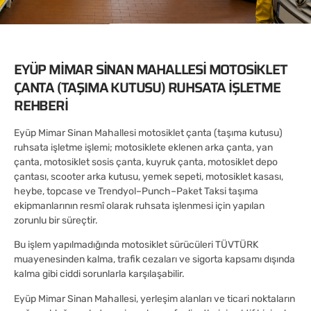
EYÜP MIMAR SINAN MAHALLESI MOTOSIKLET
ÇANTA (TAŞIMA KUTUSU) RUHSATA İŞLETME
REHBERI
Eyüp Mimar Sinan Mahallesi motosiklet çanta (taşıma kutusu)
ruhsata işletme işlemi; motosiklete eklenen arka çanta, yan
çanta, motosiklet sosis çanta, kuyruk çanta, motosiklet depo
çantası, scooter arka kutusu, yemek sepeti, motosiklet kasası,
heybe, topcase ve Trendyol–Punch–Paket Taksi taşıma
ekipmanlarının resmî olarak ruhsata işlenmesi için yapılan
zorunlu bir süreçtir.
Bu işlem yapılmadığında motosiklet sürücüleri TÜVTÜRK
muayenesinden kalma, trafik cezaları ve sigorta kapsamı dışında
kalma gibi ciddi sorunlarla karşılaşabilir.
Eyüp Mimar Sinan Mahallesi, yerleşim alanları ve ticari noktaların