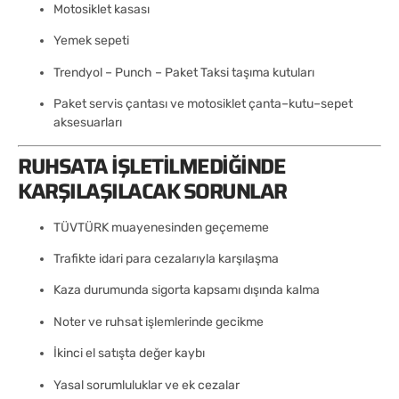
Motosiklet kasası
Yemek sepeti
Trendyol – Punch – Paket Taksi taşıma kutuları
Paket servis çantası ve motosiklet çanta–kutu–sepet
aksesuarları
RUHSATA İŞLETILMEDIĞINDE
KARŞILAŞILACAK SORUNLAR
TÜVTÜRK muayenesinden geçememe
Trafikte idari para cezalarıyla karşılaşma
Kaza durumunda sigorta kapsamı dışında kalma
Noter ve ruhsat işlemlerinde gecikme
İkinci el satışta değer kaybı
Yasal sorumluluklar ve ek cezalar