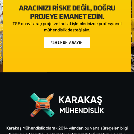
ARACINIZI RISKE DEĞIL, DOĞRU
PROJEYE EMANET EDIN.
TSE onaylı araç proje ve tadilat işlemlerinizde profesyonel
mühendislik desteği alın.
HEMEN ARAYIN
Karakaş Mühendislik olarak 2014 yılından bu yana süregelen bilgi