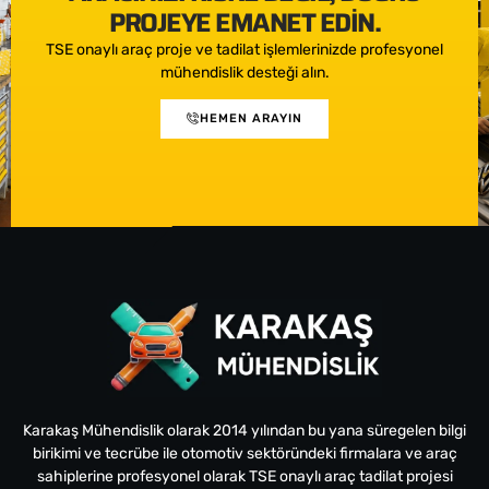
PROJEYE EMANET EDIN.
TSE onaylı araç proje ve tadilat işlemlerinizde profesyonel
mühendislik desteği alın.
HEMEN ARAYIN
Karakaş Mühendislik olarak 2014 yılından bu yana süregelen bilgi
birikimi ve tecrübe ile otomotiv sektöründeki firmalara ve araç
sahiplerine profesyonel olarak TSE onaylı araç tadilat projesi