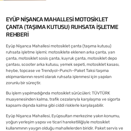
EYÜP NIŞANCA MAHALLESI MOTOSIKLET
ÇANTA (TAŞIMA KUTUSU) RUHSATA İŞLETME
REHBERI
Eyüp Nişanca Mahallesi motosiklet çanta (taşıma kutusu)
ruhsata işletme işlemi; motosiklete eklenen arka çanta, yan
çanta, motosiklet sosis çanta, kuyruk çanta, motosiklet depo
çantası, scooter arka kutusu, yemek sepeti, motosiklet kasası,
heybe, topcase ve Trendyol–Punch–Paket Taksi taşıma
ekipmanlarının resmî olarak ruhsata işlenmesi için yapılan
zorunlu bir süreçtir.
Bu işlem yapılmadığında motosiklet sürücüleri; TÜVTÜRK
muayenesinden kalma, trafik cezalarıyla karşılaşma ve sigorta
kapsamı dışında kalma gibi ciddi risklerle karşılaşabilir.
Eyüp Nişanca Mahallesi, Eyüpsultan merkezine yakın konumu,
yoğun yerleşim yapısı ve ticari hareketliliğiyle motosiklet
kullanımının yaygın olduğu mahallelerden biridir. Paket servis ve