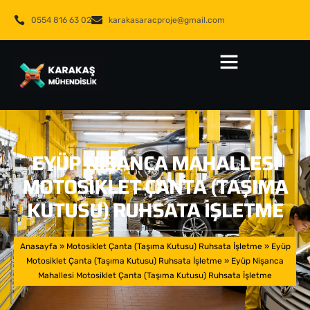
0554 816 63 02
karakasaracproje@gmail.com
EYÜP NIŞANCA MAHALLESI
MOTOSIKLET ÇANTA (TAŞIMA
KUTUSU) RUHSATA İŞLETME
Anasayfa
»
Motosiklet Çanta (Taşıma Kutusu) Ruhsata İşletme
»
Eyüp
Motosiklet Çanta (Taşıma Kutusu) Ruhsata İşletme
»
Eyüp Nişanca
Mahallesi Motosiklet Çanta (Taşıma Kutusu) Ruhsata İşletme