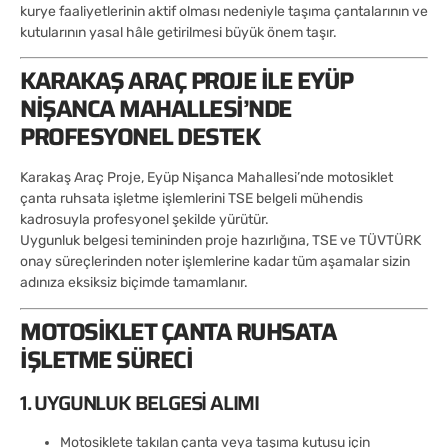
kurye faaliyetlerinin aktif olması nedeniyle taşıma çantalarının ve
kutularının yasal hâle getirilmesi büyük önem taşır.
KARAKAŞ ARAÇ PROJE ILE EYÜP
NIŞANCA MAHALLESI’NDE
PROFESYONEL DESTEK
Karakaş Araç Proje, Eyüp Nişanca Mahallesi’nde motosiklet
çanta ruhsata işletme işlemlerini TSE belgeli mühendis
kadrosuyla profesyonel şekilde yürütür.
Uygunluk belgesi temininden proje hazırlığına, TSE ve TÜVTÜRK
onay süreçlerinden noter işlemlerine kadar tüm aşamalar sizin
adınıza eksiksiz biçimde tamamlanır.
MOTOSIKLET ÇANTA RUHSATA
İŞLETME SÜRECI
1. UYGUNLUK BELGESI ALIMI
Motosiklete takılan çanta veya taşıma kutusu için