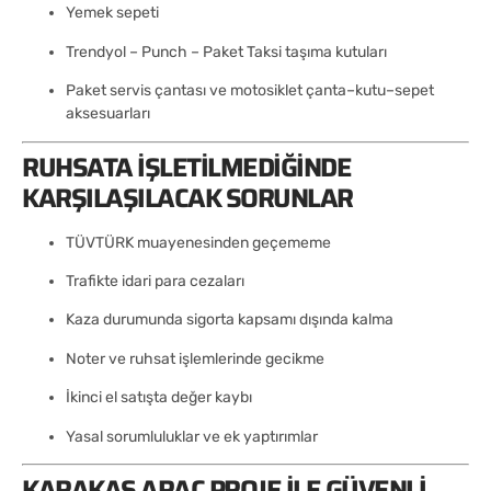
Yemek sepeti
Trendyol – Punch – Paket Taksi taşıma kutuları
Paket servis çantası ve motosiklet çanta–kutu–sepet
aksesuarları
RUHSATA İŞLETILMEDIĞINDE
KARŞILAŞILACAK SORUNLAR
TÜVTÜRK muayenesinden geçememe
Trafikte idari para cezaları
Kaza durumunda sigorta kapsamı dışında kalma
Noter ve ruhsat işlemlerinde gecikme
İkinci el satışta değer kaybı
Yasal sorumluluklar ve ek yaptırımlar
KARAKAŞ ARAÇ PROJE ILE GÜVENLI,