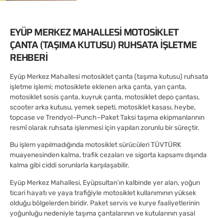
EYÜP MERKEZ MAHALLESI MOTOSIKLET
ÇANTA (TAŞIMA KUTUSU) RUHSATA İŞLETME
REHBERI
Eyüp Merkez Mahallesi motosiklet çanta (taşıma kutusu) ruhsata
işletme işlemi; motosiklete eklenen arka çanta, yan çanta,
motosiklet sosis çanta, kuyruk çanta, motosiklet depo çantası,
scooter arka kutusu, yemek sepeti, motosiklet kasası, heybe,
topcase ve Trendyol–Punch–Paket Taksi taşıma ekipmanlarının
resmî olarak ruhsata işlenmesi için yapılan zorunlu bir süreçtir.
Bu işlem yapılmadığında motosiklet sürücüleri TÜVTÜRK
muayenesinden kalma, trafik cezaları ve sigorta kapsamı dışında
kalma gibi ciddi sorunlarla karşılaşabilir.
Eyüp Merkez Mahallesi, Eyüpsultan’ın kalbinde yer alan, yoğun
ticari hayatı ve yaya trafiğiyle motosiklet kullanımının yüksek
olduğu bölgelerden biridir. Paket servis ve kurye faaliyetlerinin
yoğunluğu nedeniyle taşıma çantalarının ve kutularının yasal