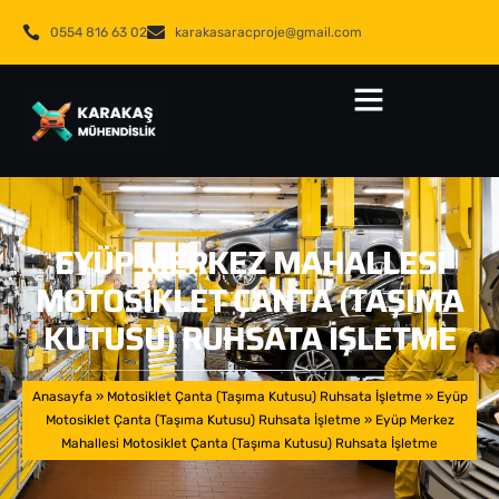
0554 816 63 02
karakasaracproje@gmail.com
EYÜP MERKEZ MAHALLESI
MOTOSIKLET ÇANTA (TAŞIMA
KUTUSU) RUHSATA İŞLETME
Anasayfa
»
Motosiklet Çanta (Taşıma Kutusu) Ruhsata İşletme
»
Eyüp
Motosiklet Çanta (Taşıma Kutusu) Ruhsata İşletme
»
Eyüp Merkez
Mahallesi Motosiklet Çanta (Taşıma Kutusu) Ruhsata İşletme