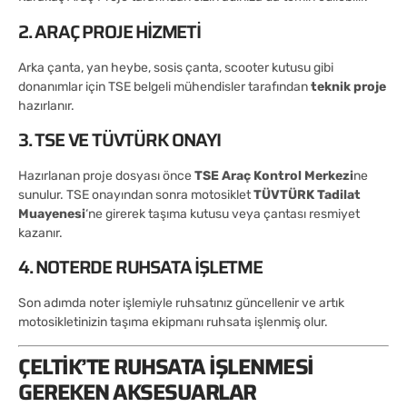
2. ARAÇ PROJE HIZMETI
Arka çanta, yan heybe, sosis çanta, scooter kutusu gibi
donanımlar için TSE belgeli mühendisler tarafından
teknik proje
hazırlanır.
3. TSE VE TÜVTÜRK ONAYI
Hazırlanan proje dosyası önce
TSE Araç Kontrol Merkezi
ne
sunulur. TSE onayından sonra motosiklet
TÜVTÜRK Tadilat
Muayenesi
‘ne girerek taşıma kutusu veya çantası resmiyet
kazanır.
4. NOTERDE RUHSATA İŞLETME
Son adımda noter işlemiyle ruhsatınız güncellenir ve artık
motosikletinizin taşıma ekipmanı ruhsata işlenmiş olur.
ÇELTIK’TE RUHSATA İŞLENMESI
GEREKEN AKSESUARLAR