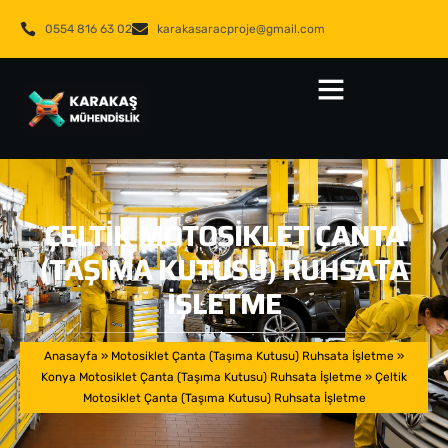
0554 816 63 02
karakasaracproje@gmail.com
ÇELTIK MOTOSIKLET ÇANTA
(TAŞIMA KUTUSU) RUHSATA
İŞLETME
Anasayfa
»
Motosiklet Çanta (Taşıma Kutusu) Ruhsata İşletme
»
Konya Motosiklet Çanta (Taşıma Kutusu) Ruhsata İşletme
»
Çeltik
Motosiklet Çanta (Taşıma Kutusu) Ruhsata İşletme