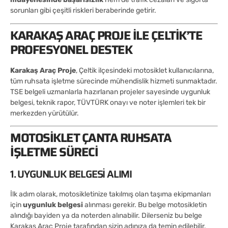
sorunları gibi çeşitli riskleri beraberinde getirir.
KARAKAŞ ARAÇ PROJE ILE ÇELTIK’TE
PROFESYONEL DESTEK
Karakaş Araç Proje
, Çeltik ilçesindeki motosiklet kullanıcılarına,
tüm ruhsata işletme sürecinde mühendislik hizmeti sunmaktadır.
TSE belgeli uzmanlarla hazırlanan projeler sayesinde uygunluk
belgesi, teknik rapor, TÜVTÜRK onayı ve noter işlemleri tek bir
merkezden yürütülür.
MOTOSIKLET ÇANTA RUHSATA
İŞLETME SÜRECI
1. UYGUNLUK BELGESI ALIMI
İlk adım olarak, motosikletinize takılmış olan taşıma ekipmanları
için
uygunluk belgesi
alınması gerekir. Bu belge motosikletin
alındığı bayiden ya da noterden alınabilir. Dilerseniz bu belge
Karakaş Araç Proje tarafından sizin adınıza da temin edilebilir.