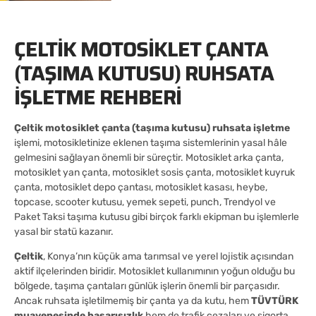
ÇELTIK MOTOSIKLET ÇANTA
(TAŞIMA KUTUSU) RUHSATA
İŞLETME REHBERI
Çeltik motosiklet çanta (taşıma kutusu) ruhsata işletme
işlemi, motosikletinize eklenen taşıma sistemlerinin yasal hâle
gelmesini sağlayan önemli bir süreçtir. Motosiklet arka çanta,
motosiklet yan çanta, motosiklet sosis çanta, motosiklet kuyruk
çanta, motosiklet depo çantası, motosiklet kasası, heybe,
topcase, scooter kutusu, yemek sepeti, punch, Trendyol ve
Paket Taksi taşıma kutusu gibi birçok farklı ekipman bu işlemlerle
yasal bir statü kazanır.
Çeltik
, Konya’nın küçük ama tarımsal ve yerel lojistik açısından
aktif ilçelerinden biridir. Motosiklet kullanımının yoğun olduğu bu
bölgede, taşıma çantaları günlük işlerin önemli bir parçasıdır.
Ancak ruhsata işletilmemiş bir çanta ya da kutu, hem
TÜVTÜRK
muayenesinde başarısızlık
hem de trafik cezaları ve sigorta