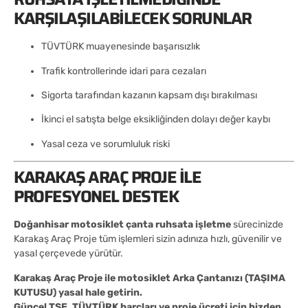
KARŞILAŞILABILECEK SORUNLAR
TÜVTÜRK muayenesinde başarısızlık
Trafik kontrollerinde idari para cezaları
Sigorta tarafından kazanın kapsam dışı bırakılması
İkinci el satışta belge eksikliğinden dolayı değer kaybı
Yasal ceza ve sorumluluk riski
KARAKAŞ ARAÇ PROJE ILE
PROFESYONEL DESTEK
Doğanhisar motosiklet çanta ruhsata işletme
sürecinizde
Karakaş Araç Proje tüm işlemleri sizin adınıza hızlı, güvenilir ve
yasal çerçevede yürütür.
Karakaş Araç Proje ile motosiklet Arka Çantanızı (TAŞIMA
KUTUSU) yasal hale getirin.
Güncel TSE, TÜVTÜRK harçları ve proje ücreti için bizden