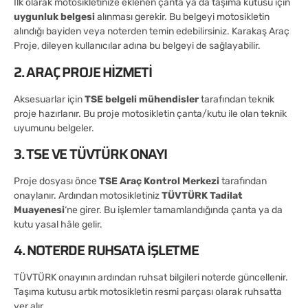
İlk olarak motosikletinize eklenen çanta ya da taşıma kutusu için
uygunluk belgesi
alınması gerekir. Bu belgeyi motosikletin
alındığı bayiden veya noterden temin edebilirsiniz. Karakaş Araç
Proje, dileyen kullanıcılar adına bu belgeyi de sağlayabilir.
2. ARAÇ PROJE HIZMETI
Aksesuarlar için
TSE belgeli mühendisler
tarafından teknik
proje hazırlanır. Bu proje motosikletin çanta/kutu ile olan teknik
uyumunu belgeler.
3. TSE VE TÜVTÜRK ONAYI
Proje dosyası önce
TSE Araç Kontrol Merkezi
tarafından
onaylanır. Ardından motosikletiniz
TÜVTÜRK Tadilat
Muayenesi
‘ne girer. Bu işlemler tamamlandığında çanta ya da
kutu yasal hâle gelir.
4. NOTERDE RUHSATA İŞLETME
TÜVTÜRK onayının ardından ruhsat bilgileri noterde güncellenir.
Taşıma kutusu artık motosikletin resmi parçası olarak ruhsatta
yer alır.