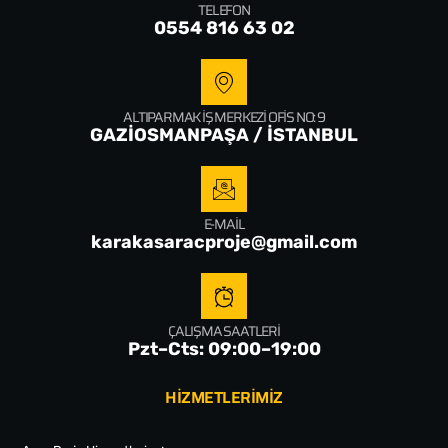
TELEFON
0554 816 63 02
ALTIPARMAK İŞ MERKEZI OFIS NO: 9
GAZİOSMANPAŞA / İSTANBUL
E-MAIL
karakasaracproje@gmail.com
ÇALIŞMA SAATLERI
Pzt–Cts: 09:00–19:00
HİZMETLERİMİZ