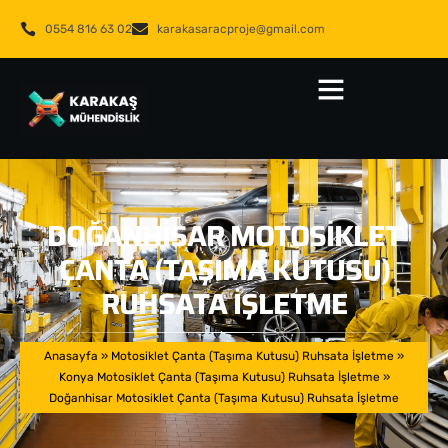
0554 816 63 02
karakasaracproje@gmail.com
DOĞANHISAR MOTOSIKLET
ÇANTA (TAŞIMA KUTUSU)
RUHSATA İŞLETME
Anasayfa
»
Motosiklet Çanta (Taşıma Kutusu) Ruhsata İşletme
»
Konya Motosiklet Çanta (Taşıma Kutusu) Ruhsata İşletme
»
Doğanhisar Motosiklet Çanta (Taşıma Kutusu) Ruhsata İşletme