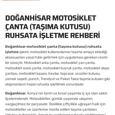
DOĞANHISAR MOTOSIKLET
ÇANTA (TAŞIMA KUTUSU)
RUHSATA İŞLETME REHBERI
Doğanhisar motosiklet çanta (taşıma kutusu) ruhsata
işletme
işlemi, motosiklet kullanıcılarının taşıma amaçlı eklediği
aksesuarları yasal hâle getirmek için uygulaması gereken resmi
bir süreçtir. Motosiklet arka çanta, motosiklet yan çanta,
motosiklet sosis çanta, motosiklet kuyruk çanta, motosiklet depo
çantası, motosiklet kasası, heybe, topcase, scooter kutusu,
yemek sepeti, punch, Trendyol ve Paket Taksi taşıma kutuları gibi
ekipmanların hepsi ruhsata işletilmek zorundadır.
Doğanhisar
, Konya’nın tarım ve kırsal yaşamla iç içe olan sakin
ilçelerindendir. Motosikletler, günlük yaşamda ulaşımın
vazgeçilmez bir parçasıdır. Özellikle çiftçilikle uğraşan halk için
motosikletler ve üzerlerine monte edilen taşıma çantaları
oldukça kullanışlıdır. Ancak bu çantaların ruhsata işletilmemesi