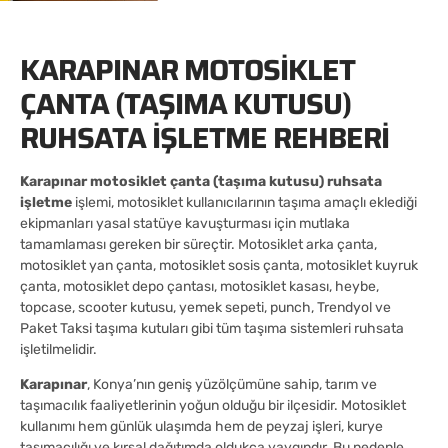
KARAPINAR MOTOSIKLET
ÇANTA (TAŞIMA KUTUSU)
RUHSATA İŞLETME REHBERI
Karapınar motosiklet çanta (taşıma kutusu) ruhsata
işletme
işlemi, motosiklet kullanıcılarının taşıma amaçlı eklediği
ekipmanları yasal statüye kavuşturması için mutlaka
tamamlaması gereken bir süreçtir. Motosiklet arka çanta,
motosiklet yan çanta, motosiklet sosis çanta, motosiklet kuyruk
çanta, motosiklet depo çantası, motosiklet kasası, heybe,
topcase, scooter kutusu, yemek sepeti, punch, Trendyol ve
Paket Taksi taşıma kutuları gibi tüm taşıma sistemleri ruhsata
işletilmelidir.
Karapınar
, Konya’nın geniş yüzölçümüne sahip, tarım ve
taşımacılık faaliyetlerinin yoğun olduğu bir ilçesidir. Motosiklet
kullanımı hem günlük ulaşımda hem de peyzaj işleri, kurye
taşımacılığı ve kırsal dağıtımda oldukça yaygındır. Bu nedenle