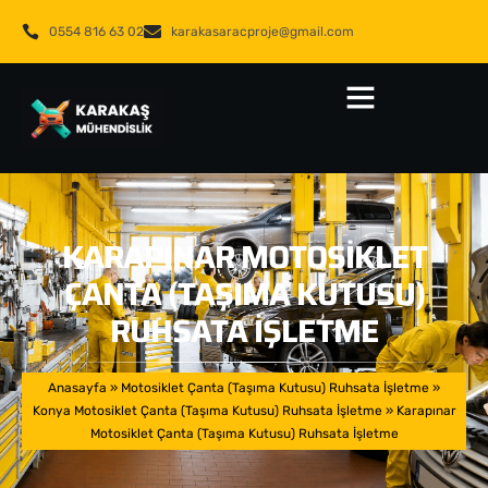
0554 816 63 02
karakasaracproje@gmail.com
KARAPINAR MOTOSIKLET
ÇANTA (TAŞIMA KUTUSU)
RUHSATA İŞLETME
Anasayfa
»
Motosiklet Çanta (Taşıma Kutusu) Ruhsata İşletme
»
Konya Motosiklet Çanta (Taşıma Kutusu) Ruhsata İşletme
»
Karapınar
Motosiklet Çanta (Taşıma Kutusu) Ruhsata İşletme