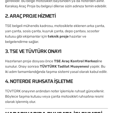
gereklidir. Bu belge motosiklet bayisinden ya da noterden alınır.
Karakaş Araç Proje bu belgeyi dilerse sizin adınıza temin edebilir.
2. ARAÇ PROJE HIZMETI
TSE belgeli mühendis kadrosu, motosiklete eklenen arka çanta,
yan çanta, sosis çanta, kuyruk çanta, depo çantası, scooter
kutusu gibi ekipmanlar için
teknik proje
hazırlar ve
belgelendirme sağlar.
3. TSE VE TÜVTÜRK ONAYI
Hazırlanan proje dosyası önce
TSE Araç Kontrol Merkezi
ne
sunulur. Onay sonrası
TÜVTÜRK Tadilat Muayenesi
yapılır. Bu
iki adım tamamlandığında taşıma sistemi yasal olarak kabul edilir.
4. NOTERDE RUHSATA İŞLETME
TÜVTÜRK onayının ardından noter işlemiyle ruhsat güncellenir.
Böylece taşıma kutusu veya çanta motosiklet ruhsatına resmi
olarak işlenmiş olur.